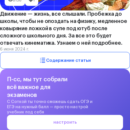
6158
1
Движение — жизнь, все слышали. Пробежка до
школы, чтобы не опоздать на физику, медленное
ковыряние ложкой в супе под ютуб после
сложного школьного дня. За все это будет
отвечать кинематика. Узнаем о ней подробнее.
6 июня 2024 г.
Содержание статьи
П-сс, мы тут собрали
всё важное для
экзаменов
С Соткой ты точно сможешь сдать ОГЭ и
ЕГЭ на нужный балл — просто настрой
учебник под себя
настроить