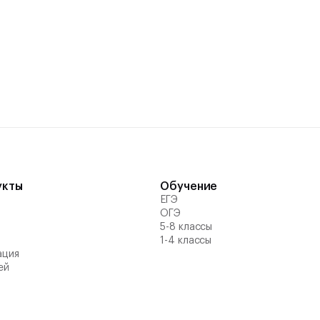
укты
Обучение
ЕГЭ
ОГЭ
й
5-8 классы
1-4 классы
ация
ей