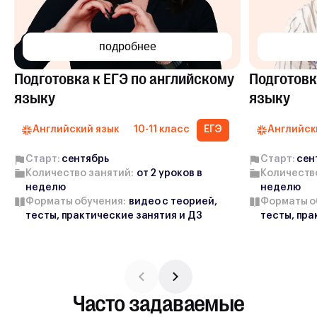
подробнее
Подготовка к ЕГЭ по английскому
Подготовк
языку
языку
Английский язык
10-11 класс
ЕГЭ
Английск
Старт:
cентябрь
Старт:
cен
Количество занятий:
от
2
уроков в
Количеств
неделю
неделю
Форматы обучения:
видео с теорией,
Форматы о
тесты, практические занятия и ДЗ
тесты, пра
Часто задаваемые