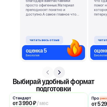
благодаря вам!Наставники
что сда
просто офигенные.Материал
помог н
преподносят понятно и
котором
доступно.А самое главное что
пятерку
это не тупо зубрежка с кучей
Алина 
домашки, а очень интересный
материа
процесс.Я не разу не пожалела
практич
что выбрала эту школу, всем
советую!!
читать весь отзыв
читат
оценка 5
оцен
Биология
Биологи
Выбирай удобный формат
подготовки
Стандарт
Про
рек
от 3 990 ₽
/ мес
от 5 2