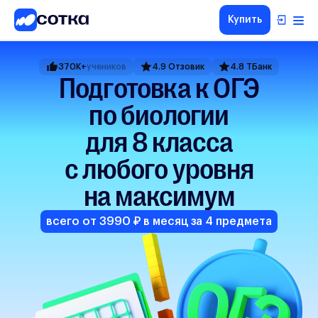
Купить
ЕГЭ
370K+
учеников
4.9 Отзовик
4.8 ТБанк
ОГЭ
Подготовка к ОГЭ
5-8
по биологии
классы
1-4
для 8 класса
классы
с любого уровня
Другие
направления
на максимум
О
нас
всего от 3990 ₽ в месяц за 4 предмета
Тарифы