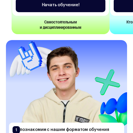
Начать обучение!
Самостоятельным
Кто
и дисциплинированным
1
познакомим с нашим форматом обучения