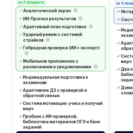
за 4 предмета
за 4 пре
Аналитический экран
Инте
ИИ-Прогноз результатов
Сист
Адаптивный план подготовки
Индив
Ударный режим с системой
экза
страйков
Адапт
Гибридная проверка (ИИ + эксперт)
обра
Систе
Мобильное приложение с
мерч
расписанием и уведомлениями
Два п
библи
Индивидуальная подготовка к
зада
экзаменам
Дома
Адаптивное ДЗ с проверкой и
слож
обратной связью
Система мотивации: учись и получай
мерч
Пробник с ИИ-проверкой,
библиотека материалов ОГЭ и банк
заданий