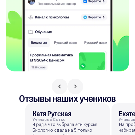
Отзывы наших учеников
Катя Рутская
Екат
Училась в Сотке
Училась
Я рада что выбрала эти курсы!
На проб
Биологию сдала на 5 только
набирал