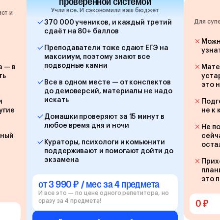
проверенной системой
Учли все. И сэкономили ваш бюджет
ст и
Для суп
370 000 учеников, и каждый третий
сдаёт на 80+ баллов
Можн
Преподаватели тоже сдают ЕГЭ на
узна
максимум, поэтому знают все
подводные камни
а — в
Мате
ть
уста
Все в одном месте — от конспектов
это 
до демоверсий, материалы не надо
искать
и
Подг
угие
не к
Домашки проверяют за 15 минут в
любое время дня и ночи
Не п
йный
сейч
Кураторы, психологи и комьюнити
оста
поддерживают и помогают дойти до
экзамена
Прих
план
это 
от 3 990 ₽ / мес за 4 предмета
И все это — по цене одного репетитора, но
сразу за 4 предмета!
0 ₽