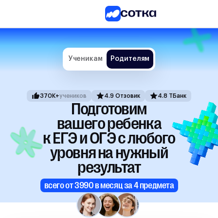
ЕГЭ
ОГЭ
Ученикам
Родителям
5-8
классы
1-4
370K+
учеников
4.9 Отзовик
4.8 ТБанк
классы
Подготовим
Другие
вашего ребенка
направления
к ЕГЭ и ОГЭ с любого
О
уровня на нужный
нас
Тарифы
результат
всего от 3990 в месяц за 4 предмета