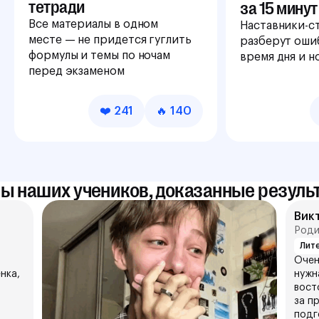
тетради
за 15 минут
Все материалы в одном
Наставники-с
месте — не придется гуглить
разберут оши
формулы и темы по ночам
время дня и н
перед экзаменом
❤️ 241
🔥 140
ы наших учеников, доказанные резуль
Вик
Роди
Лит
Очен
нка,
нужн
вост
за п
подг