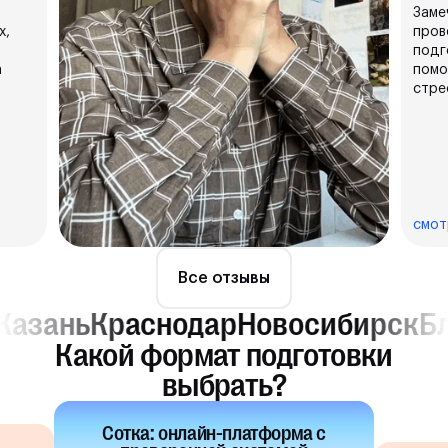
Заме
х,
пров
подг
а
помогло доч
стре
ребе
комф
4 пр
слов
разб
смот
Все отзывы
аснодар
Новосибирск
Благовещен
Какой формат подготовки
выбрать?
Сотка: онлайн-платформа с