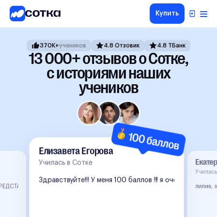
Купить
ЕГЭ
370K+
учеников
4.8 Отзовик
4.8 ТБанк
ОГЭ
13 000+
отзывов о Сотке,
5-8
с историями наших
классы
учеников
1-4
классы
Другие
направления
О
нас
Елизавета Егорова
Тарифы
Екате
Училась в Сотке
Елизавета Егорова
Училась
Здравствуйте!!! У меня 100 баллов !!! я очень вам б
лилия, 
ЕДСТАВЛЯЕШЬ, КАК Я РАДА 😭😭😭занималась с тобой с октября, была на нокау
Училась в Сотке
Здравствуйте!!! У меня 100 баллов !!! я очен