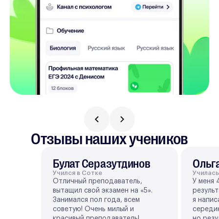
Отзывы наших учеников
Булат Серазутдинов
Ольг
Учился в Сотке
Училась
Отличный преподаватель,
У меня 
вытащил свой экзамен на «5».
результ
Занимался пол года, всем
я напис
советую! Очень милый и
середин
красивый преподаватель!
но резу