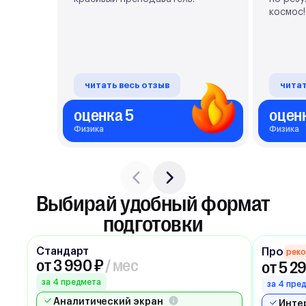
космос
за подг
помогла
подгото
результ
о таком
читать весь отзыв
читат
вновь в
просто 
оценка 5
оцен
это был
Физика
Физика
Выбирай удобный формат
подготовки
Стандарт
Про
рек
от 3 990 ₽
/ мес
от 5 2
за 4 предмета
за 4 пре
Аналитический экран
Инте