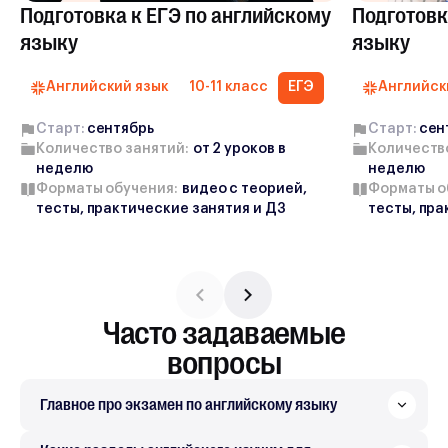
Подготовка к ЕГЭ по английскому
Подготовк
языку
языку
Английский язык
10-11 класс
ЕГЭ
Английск
Старт:
cентябрь
Старт:
cен
Количество занятий:
от
2
уроков в
Количеств
неделю
неделю
Форматы обучения:
видео с теорией,
Форматы о
тесты, практические занятия и ДЗ
тесты, пра
Часто задаваемые
вопросы
Главное про экзамен по английскому языку