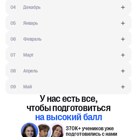
0
4
Декабрь
0
5
Январь
0
6
Февраль
0
7
Март
0
8
Апрель
0
9
Май
У нас есть все,
на высокий балл
370K+ учеников уже
подготовились с нами