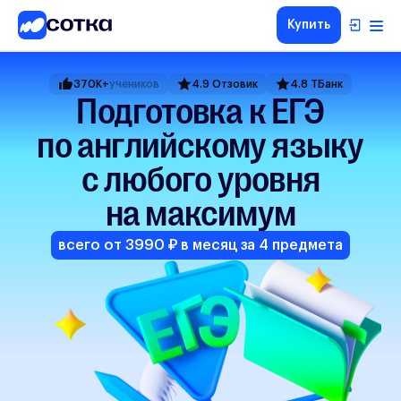
Купить
ЕГЭ
370K+
учеников
4.9 Отзовик
4.8 ТБанк
ОГЭ
Подготовка к ЕГЭ
5-8
по английскому языку
классы
1-4
с любого уровня
классы
на максимум
Другие
направления
всего от 3990 ₽ в месяц за 4 предмета
О
нас
Тарифы