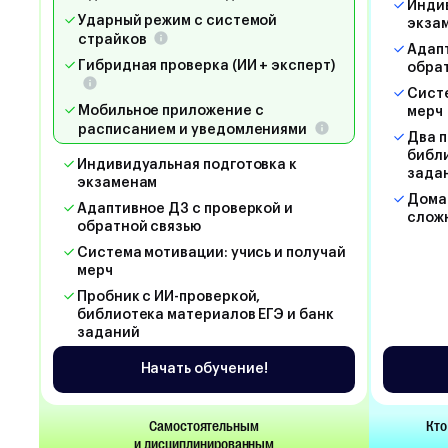
Индив
Ударный режим с системой
экза
страйков
Адапт
Гибридная проверка (ИИ + эксперт)
обра
Систе
Мобильное приложение с
мерч
расписанием и уведомлениями
Два п
библи
Индивидуальная подготовка к
зада
экзаменам
Дома
Адаптивное ДЗ с проверкой и
слож
обратной связью
Система мотивации: учись и получай
мерч
Пробник с ИИ-проверкой,
библиотека материалов ЕГЭ и банк
заданий
Начать обучение!
Самостоятельным
Кто
и дисциплинированным