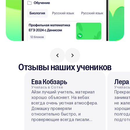
Отзывы наших учеников
Ева Кобзарь
Лера
Училась в Сотке
Училась
Айзи лучший учитель, материал
Прекра
хорошо объясняет. На вебах
занимат
всегда очень уютная атмосфера.
не жале
Домашку проверяли
хороши
относительно быстро, и
полгода
проверяющие всегда писали
подгото
много приятных слов. Я сдала на
подтяну