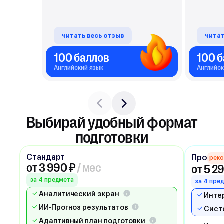
84 балла благодаря сотке 🥺
читать весь отзыв
читат
100 баллов
100 
Английский язык
Английск
Выбирай удобный формат
подготовки
Стандарт
Про
рек
от 3 990 ₽
/ мес
от 5 2
за 4 предмета
за 4 пре
Аналитический экран
Инте
ИИ-Прогноз результатов
Сист
Адаптивный план подготовки