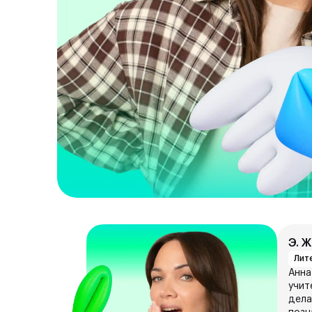
Э. 
Лит
Анна
учит
дела