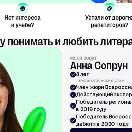
Нет интереса
Устали от дороги
к учебе?
репетиторов?
у понимать и любить литер
меня зовут
Анна Сопрун
8 лет
педагогический стаж
Член жюри Всероссий
Действующий эксперт
Победитель регионал
в 2019 году
Победитель Всеросси
дебют» в 2020 году