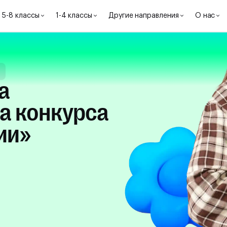
5-8 классы
1-4 классы
Другие направления
О нас
е
а конкурса
ии»