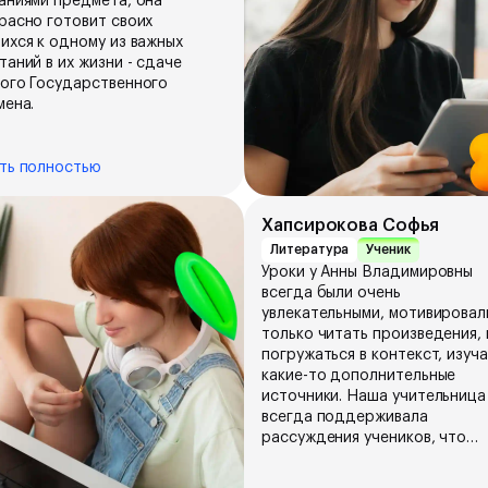
аниями предмета, она
расно готовит своих
ихся к одному из важных
таний в их жизни - сдаче
ого Государственного
мена.
ть полностью
Хапсирокова Софья
Литература
Ученик
Уроки у Анны Владимировны
всегда были очень
увлекательными, мотивировал
только читать произведения, 
погружаться в контекст, изуч
какие-то дополнительные
источники. Наша учительница
всегда поддерживала
рассуждения учеников, что
порождало интересные
дискуссии! Экзамен по литер