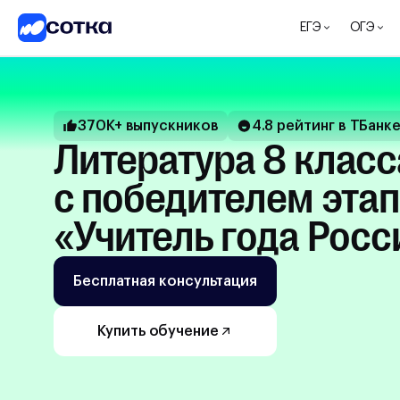
ЕГЭ
ОГЭ
ЕГЭ
ОГЭ
5-8
370К+ выпускников
4.8 рейтинг в ТБанк
классы
литература 8 класса
1-4
с победителем этап
классы
Другие
«Учитель года Росс
направления
О
нас
Бесплатная консультация
Тарифы
Купить обучение