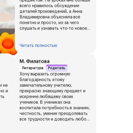
предметом. На уроках мне больше
всего нравилось обсуждение
деталей произведений, а Анна
Владимировна объясняла всë
понятно и просто, из-за чего
слушать и узнавать что-то новое
было одно удовольствие. Она
раскрыла для меня литературу с
другой стороны, это и помогло
Читать полностью
мне сдать экзамен на 94 балла.
Моя любимая часть - проверенные
М. Филатова
сочинения с наклеечками с
котятами:)) Анна Владимировна
Литература
Родитель
буквально на одной волне с
Хочу выразить огромную
учениками. За это качество я
благодарность этому
очень сильно еë люблю!!
и не
замечательному учителю,
но и
прекрасно знающему предмет и
ать
искренне любящему своих
учеников. В учениках она
воспитала потребность в знаниях,
честность, умение преодолевать
все трудности и доводить любое
дело до конца. Независимо от
атуре
способностей ученика, ко всем