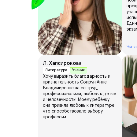
позн
прек
учащ
испы
Един
экза
Чита
Л. Хапсирокова
Литература
Ученик
Хочу выразить благодарность и
признательность Сопрун Анне
Владимировне за её труд,
профессионализм, любовь к детям
и человечность! Моему ребёнку
она привила любовь к литературе,
что способствовало выбору
профессии.