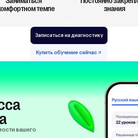
Заниматься
Постоянно закреп
комфортном темпе
знания
Записаться на диагностику
Купить обучение сейчас
сса
а
емости вашего