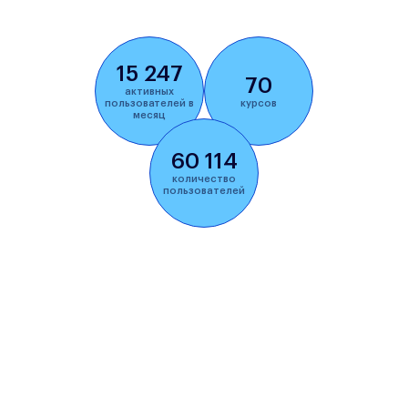
15 247
70
активных
пользователей в
курсов
месяц
60 114
количество
пользователей