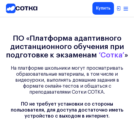
Купить
ЕГЭ
ОГЭ
ПО «Платформа адаптивного
5-8
дистанционного обучения при
классы
подготовке к экзаменам
‘Сотка’
»
1-4
классы
На платформе школьники могут просматривать
Другие
образовательные материалы, в том числе и
направления
видеоуроки, выполнять домашние задания в
О
формате онлайн-тестов и общаться с
нас
преподавателями Сотки СОТКА.
Тарифы
ПО не требует установки со стороны
пользователя, для доступа достаточно иметь
устройство с выходом в интернет.