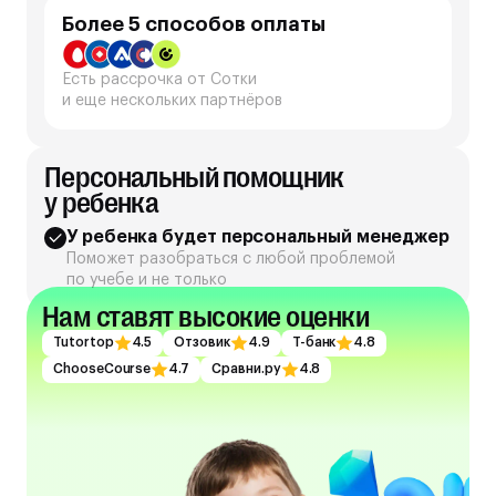
Более 5 способов оплаты
Есть рассрочка от Сотки
и еще нескольких партнёров
Персональный помощник
у ребенка
У ребенка будет персональный менеджер
Поможет разобраться с любой проблемой
по учебе и не только
Нам ставят высокие оценки
Tutortop
4.5
Отзовик
4.9
Т-банк
4.8
ChooseCourse
4.7
Сравни.ру
4.8