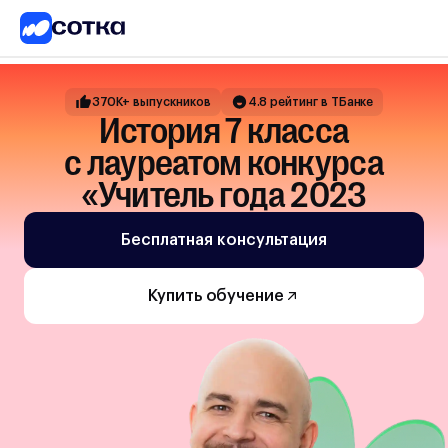
ЕГЭ
ОГЭ
370К+ выпускников
4.8 рейтинг в ТБанке
история 7 класса
5-8
с лауреатом конкурса
классы
1-4
«Учитель года 2023
классы
Другие
Бесплатная консультация
направления
О
Купить обучение
нас
Тарифы