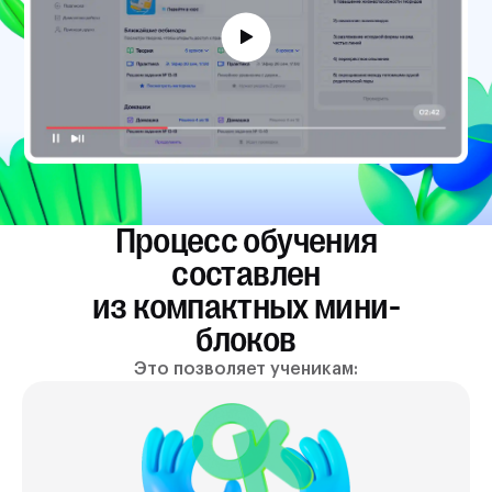
д к
максим
себе
добить
ал от
можно 
ях,
Сергее
й
подска
их
резуль
стории
ьно
как
ет вам
Процесс обучения
ход
составлен
анятиям
есом к
из компактных мини-
блоков
Это позволяет ученикам: