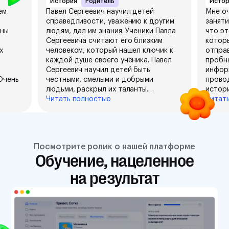
История
Родитель
Истор
ем
Павел Сергеевич научил детей
Мне оч
справедливости, уважению к другим
заняти
ины
людям, дал им знания. Ученики Павла
что эт
Сергеевича считают его близким
которы
х
человеком, который нашел ключик к
отпра
каждой душе своего ученика. Павел
пробны
Сергеевич научил детей быть
инфор
Очень
честными, смелыми и добрыми
прово
людьми, раскрыл их таланты.
истори
Полученное от него - прекрасный
Читать полностью
себя 
Читат
капитал для детей в их взрослой
или Ел
е и в
жизни.
всегда
шутили
пережи
Посмотрите ролик о нашей платформе
 и
не усв
Обучение, нацеленное
разгре
учить
одноз
на результат
твет,
данно
котор
прос
выпуск
о
необхо
Конечн
ует и
нужно 