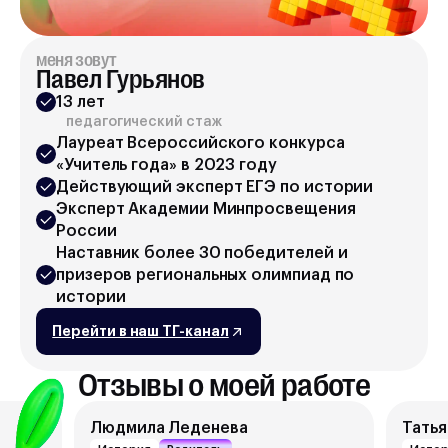
меня зовут
Павел Гурьянов
13 лет
педагогический стаж
Лауреат Всероссийского конкурса
«Учитель года» в 2023 году
Действующий эксперт ЕГЭ по истории
Эксперт Академии Минпросвещения
России
Наставник более 30 победителей и
призеров региональных олимпиад по
истории
Перейти в наш ТГ-канал
Отзывы о моей работе
Людмила Леденева
Татья