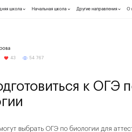
дняя школа
Начальная школа
Другие направления
О 
рова
43
54 767
одготовиться к ОГЭ 
огии
могут выбрать ОГЭ по биологии для аттес