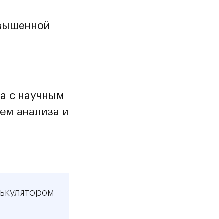
овышенной
та с научным
ем анализа и
ькулятором