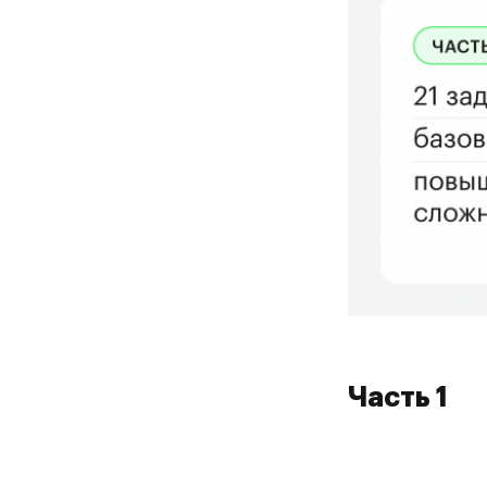
На
да
Часть 1