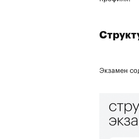
Структ
Экзамен со