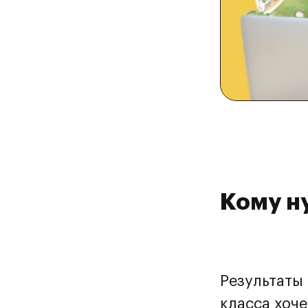
Кому н
Результаты 
класса хоч