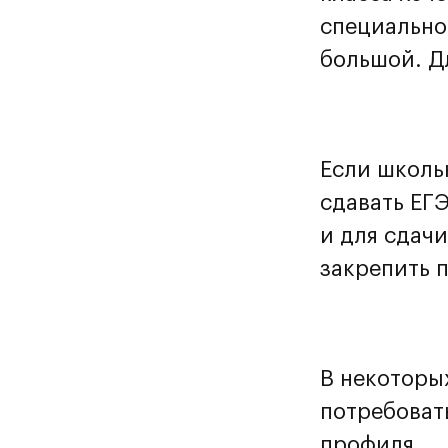
специально
большой. Д
Если школьн
сдавать ЕГ
и для сдач
закрепить 
В некоторы
потребоват
профиля.