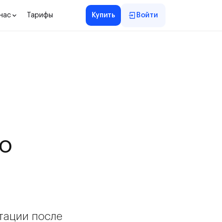
нас
Тарифы
Купить
Войти
по
тации после