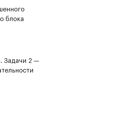
шенного
го блока
. Задачи 2 —
ательности