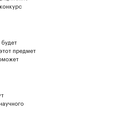
 конкурс
 будет
 этот предмет
поможет
ут
научного