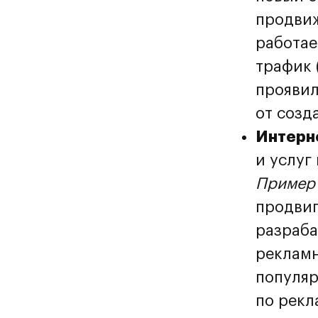
продвиж
работае
трафик 
проявил
от созд
Интерн
и услуг
Пример 
продвиг
разраба
рекламн
популяр
по рекл