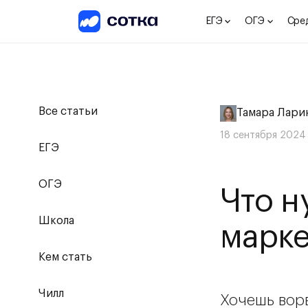
ЕГЭ
ОГЭ
Сре
Все статьи
Тамара Лари
18 сентября 2024
ЕГЭ
ОГЭ
Что н
Школа
марке
Кем стать
Чилл
Хочешь ворв