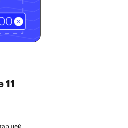
 11
старшей