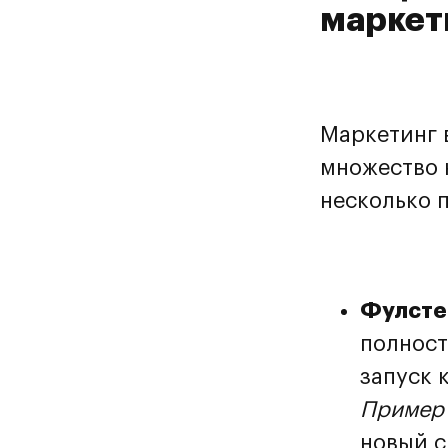
маркет
Маркетинг 
множество 
несколько 
Фулсте
полност
запуск 
Пример 
новый с