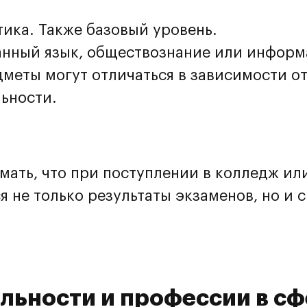
ика. Также базовый уровень.
нный язык, обществознание или информ
дметы могут отличаться в зависимости о
Перезвоните мне
ьности.
жимая на кнопку, вы принимаете политику обработки данных 
ете согласие на обработку персональных данных
мать, что при поступлении в колледж ил
я не только результаты экзаменов, но и 
льности и профессии в с