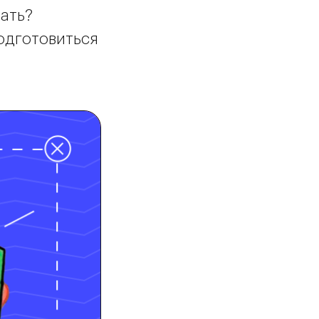
чать?
подготовиться