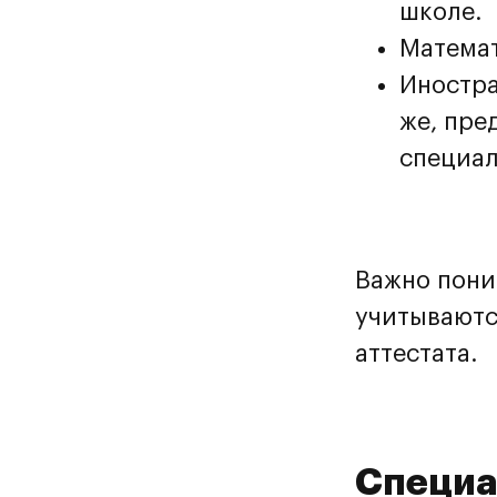
школе.
Математ
Иностра
же, пре
специал
На
да
Важно пони
учитываютс
аттестата.
Специа