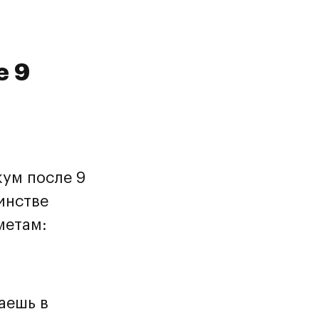
е 9
кум после 9
инстве
метам:
аешь в