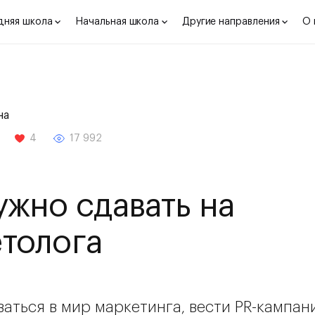
дняя школа
Начальная школа
Другие направления
О 
на
4
17 992
ужно сдавать на
толога
аться в мир маркетинга, вести PR-кампан