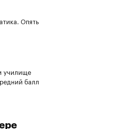
атика. Опять
т
и
и училище
средний балл
фере