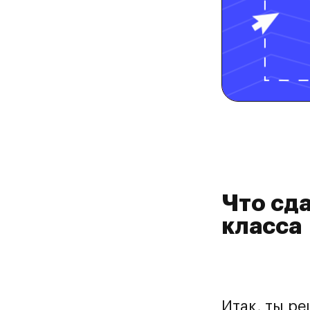
Что сда
класса
Итак, ты р