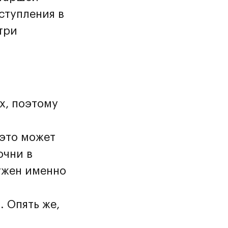
ступления в
три
х, поэтому
 это может
очни в
ужен именно
 Опять же,