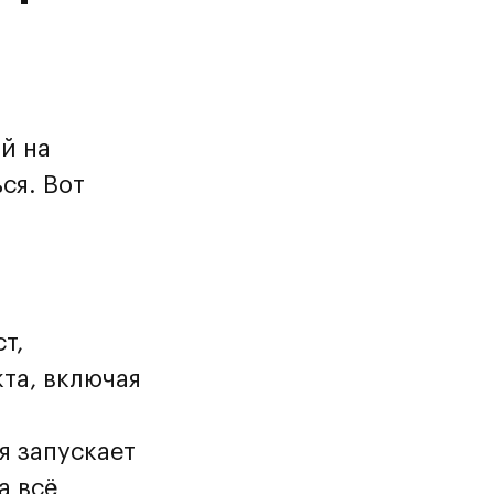
й на
ся. Вот
т,
та, включая
я запускает
а всё