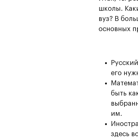
школы. Как
вуз? В боль
основных п
Русский
его нуж
Математ
быть ка
выбранн
им.
Иностра
здесь в