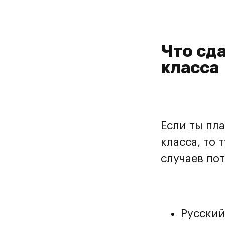
Что сда
класса
Если ты пл
класса, то 
случаев по
Русский