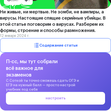
6941
1
Ни живые, ни мертвые. Не зомби, не вампиры, а
вирусы. Настоящие спящие серийные убийцы. В
этой статье поговорим о вирусах. Разберем их
формы, строение и способы размножения.
12 января 2024 г.
Содержание статьи
П-сс, мы тут собрали
всё важное для
экзаменов
С Соткой ты точно сможешь сдать ОГЭ и
ЕГЭ на нужный балл — просто настрой
учебник под себя
настроить