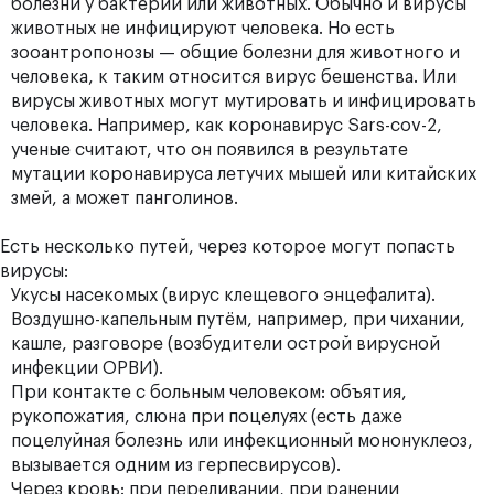
болезни у бактерий или животных. Обычно и вирусы
животных не инфицируют человека. Но есть
зооантропонозы — общие болезни для животного и
человека, к таким относится вирус бешенства. Или
вирусы животных могут мутировать и инфицировать
человека. Например, как коронавирус Sars-cov-2,
ученые считают, что он появился в результате
мутации коронавируса летучих мышей или китайских
змей, а может панголинов.
Есть несколько путей, через которое могут попасть
вирусы:
Укусы насекомых (вирус клещевого энцефалита).
Воздушно-капельным путём, например, при чихании,
кашле, разговоре (возбудители острой вирусной
инфекции ОРВИ).
При контакте с больным человеком: объятия,
рукопожатия, слюна при поцелуях (есть даже
поцелуйная болезнь или инфекционный мононуклеоз,
вызывается одним из герпесвирусов).
Через кровь: при переливании, при ранении