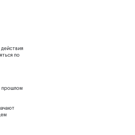
 действия
яться по
в прошлом
начают
щем