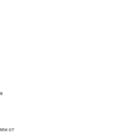
 в
яли от