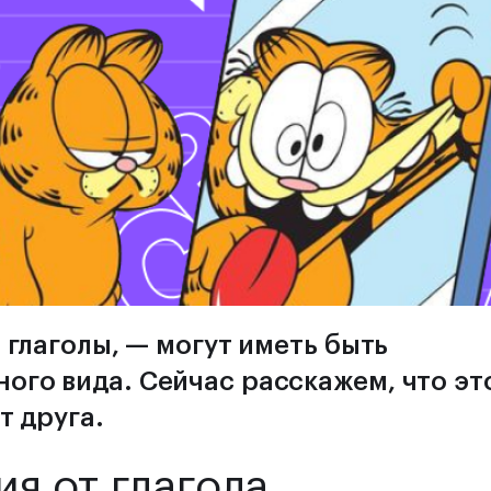
 глаголы, — могут иметь быть
го вида. Сейчас расскажем, что эт
т друга.
я от глагола