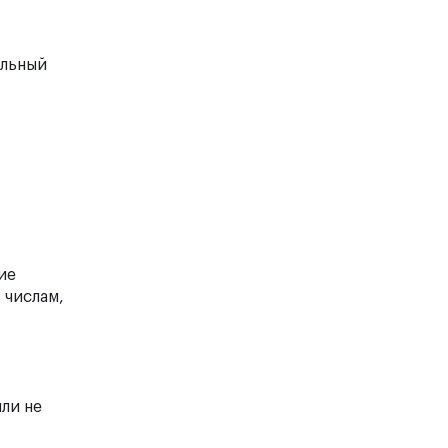
ельный
ие
 числам,
ли не