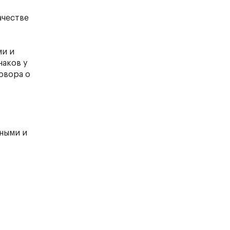
ачестве
ми и
наков у
овора о
тными и