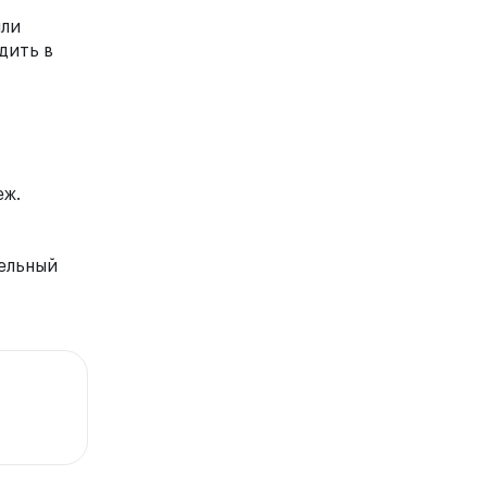
или
дить в
еж.
тельный