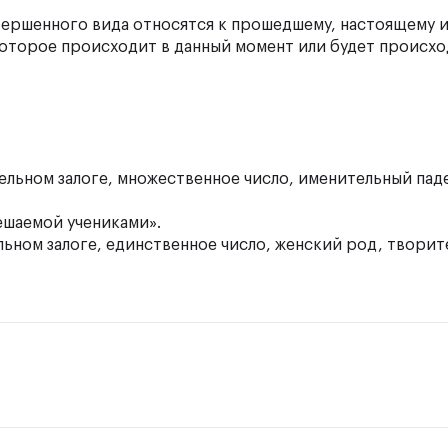
вершенного вида относятся к прошедшему, настоящему 
оторое происходит в данный момент или будет происхо
льном залоге, множественное число, именительный пад
ешаемой
учениками».
ьном залоге, единственное число, женский род, твори