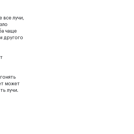
 все лучи,
езло
ба чаще
ом другого
ет
огонять
ет может
ть лучи.