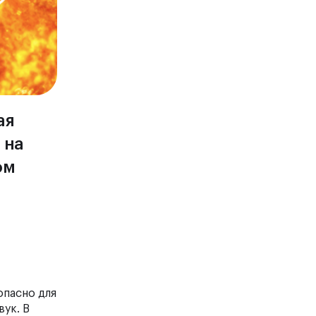
ая
 на
ом
опасно для
вук. В