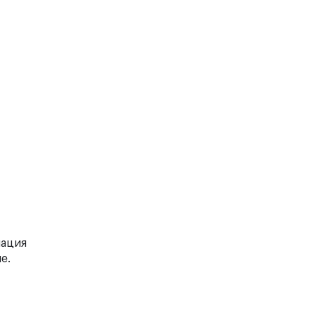
иация
е.