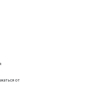
я
ажаться от