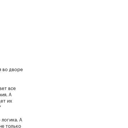
я во дворе
вет все
ия. А
дет их
?
 логика. А
не только