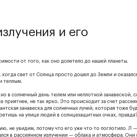
злучения и его
симости от того, как оно долетело до нашей планеты.
, когда свет от Солнца просто дошел до Земли и оказалс
и теплым.
кно в солнечный день тюлем или неплотной занавеской, с
е приятнее, не так ярко. Это происходит за счет рассеян
нтская занавеска для солнечных лучей, которая тоже бу
третишь на улице людей в солнцезащитных очках, правда
ию, не увидим, потому что его уже что-то поглотило. Л —
ался в рассеянном излучении — облака и атмосфера. Они 