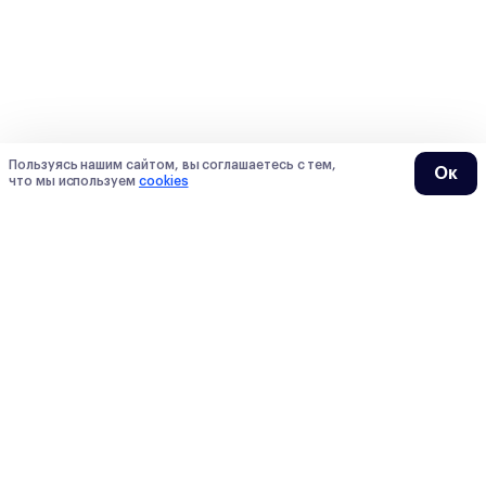
Пользуясь нашим сайтом, вы соглашаетесь с тем,
Ок
что мы используем
cookies
О нас
О Сотке
Контакты
Преподаватели
Мы в СМИ
Тарифы
Блогеры
Отзывы
Вакансии
Вопросы