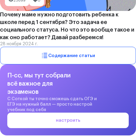
23899
0
Почему маме нужно подготовить ребенка к
школе перед 1 сентября? Это задача ее
социального статуса. Но что это вообще такое и
как оно работает? Давай разберемся!
28 ноября 2024 г.
Содержание статьи
П-сс, мы тут собрали
всё важное для
экзаменов
С Соткой ты точно сможешь сдать ОГЭ и
ЕГЭ на нужный балл — просто настрой
учебник под себя
настроить