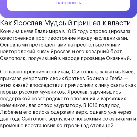
настроить
Как Ярослав Мудрый пришел к власти
Кончина князя Владимира в 1015 году спровоцировала
ожесточенное противостояние между наследниками.
Основными претендентами на престол выступили
новгородский князь Ярослав и его коварный брат
Святополк, получивший в народе прозвище Окаянный.
Согласно древним хроникам, Святополк, захватив Киев,
приказал умертвить своих братьев Бориса и Глеба —
этих князей впоследствии причислили к лику святых как
первых русских мучеников. Ярослав, заручившись
поддержкой новгородского ополчения и варяжских
наёмников, дал отпор узурпатору. В 1016 году под
Любечем его войска одержали верх, однако уже через
два года Святополк вернулся с польскими союзниками и
временно восстановил контроль над столицей.