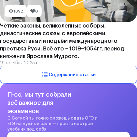
1092
0
Чёткие законы, великолепные соборы,
династические союзы с европейскими
государствами и подъём международного
престижа Руси. Всё это – 1019–1054гг, период
княжения Ярослава Мудрого.
19 октября 2025 г.
Содержание статьи
П-сс, мы тут собрали
всё важное для
экзаменов
С Соткой ты точно сможешь сдать ОГЭ и
ЕГЭ на нужный балл — просто настрой
учебник под себя