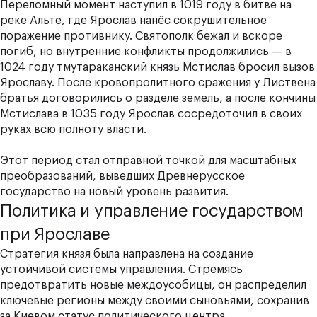
Переломный момент наступил в 1019 году в битве на
реке Альте, где Ярослав нанёс сокрушительное
поражение противнику. Святополк бежал и вскоре
погиб, но внутренние конфликты продолжились — в
1024 году тмутараканский князь Мстислав бросил вызов
Ярославу. После кровопролитного сражения у Листвена
братья договорились о разделе земель, а после кончины
Мстислава в 1035 году Ярослав сосредоточил в своих
руках всю полноту власти.
Этот период стал отправной точкой для масштабных
преобразований, выведших Древнерусское
государство на новый уровень развития.
Политика и управление государством
при Ярославе
Стратегия князя была направлена на создание
устойчивой системы управления. Стремясь
предотвратить новые междоусобицы, он распределил
ключевые регионы между своими сыновьями, сохранив
за Киевом статус политического центра.