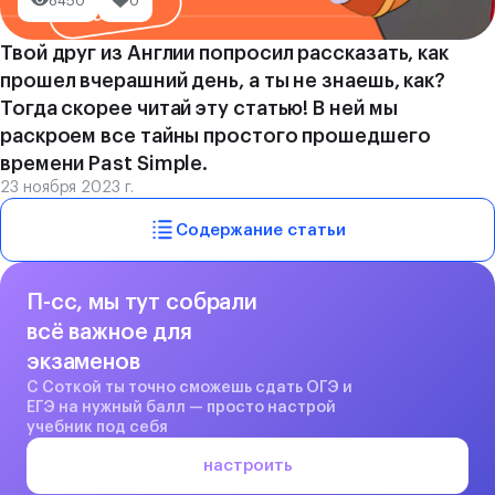
8450
0
Твой друг из Англии попросил рассказать, как
прошел вчерашний день, а ты не знаешь, как?
Тогда скорее читай эту статью! В ней мы
раскроем все тайны простого прошедшего
времени Past Simple.
23 ноября 2023 г.
Содержание статьи
П-сс, мы тут собрали
всё важное для
экзаменов
С Соткой ты точно сможешь сдать ОГЭ и
ЕГЭ на нужный балл — просто настрой
учебник под себя
настроить