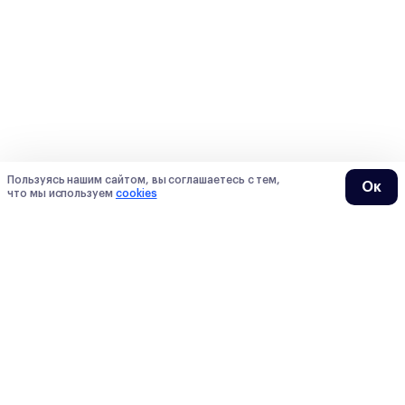
Пользуясь нашим сайтом, вы соглашаетесь с тем,
Ок
что мы используем
cookies
О нас
О Сотке
Контакты
Преподаватели
Мы в СМИ
Тарифы
Блогеры