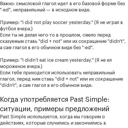
Важно: смысловой глагол идет в его базовой форме без
"-ed", неправильный — в исходном виде.
Пример: "I did not play soccer yesterday." (Я не играл в
футбол вчера.)
Если ты не делал чего-то в прошлом, смело перед
сказуемым ставь "did + not" или их сокращение "didn't",
а сам глагол в его обычном виде без "-ed".
Пример: "I didn’t eat ice cream yesterday." (Я не ел
мороженое вчера.)
Если тебе приходится использовать неправильный
глагол, перед ним ставь "did + not" или их сокращение
"didn't", а сам глагол в его обычном виде.
Когда употребляется Past Simple:
ситуации, примеры предложений
Past Simple используется, когда мы говорим о
действиях, которые случились и закончились в