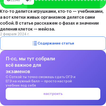
22548
5
Кто-то делится игрушками, кто-то — учебниками,
а вот клетки живых организмов делятся сами
собой. В статье расскажем о фазах и значении
деления клеток — мейоза.
2 февраля 2024 г.
Содержание статьи
П-сс, мы тут собрали
всё важное для
экзаменов
С Соткой ты точно сможешь сдать ОГЭ и
ЕГЭ на нужный балл — просто настрой
учебник под себя
настроить