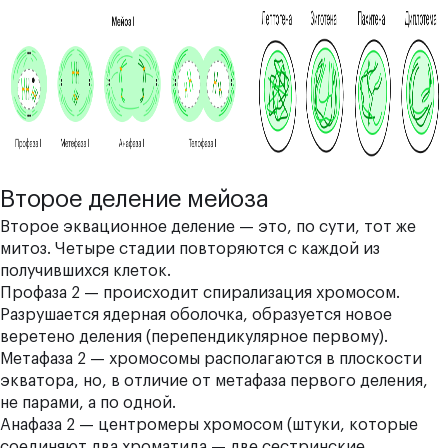
Второе деление мейоза
Второе эквационное деление — это, по сути, тот же
митоз. Четыре стадии повторяются с каждой из
получившихся клеток.
П
рофаза 2
— происходит спирализация хромосом.
Разрушается ядерная оболочка, образуется новое
веретено деления (перепендикулярное первому).
М
етафаза 2
— хромосомы располагаются в плоскости
экватора, но, в отличие от метафаза первого деления,
не парами, а по одной.
А
нафаза 2 —
центромеры хромосом (штуки, которые
соединяют два хроматида — две сестринские