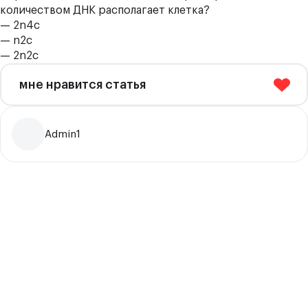
количеством ДНК располагает клетка?
— 2n4c
— n2c
— 2n2c
мне нравится статья
Admin1