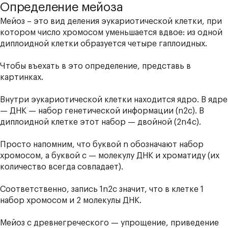
Определение мейоза
Мейоз – это вид деления эукариотической клетки, при
котором число хромосом уменьшается вдвое: из одной
диплоидной клетки образуется четыре гаплоидных.
Чтобы въехать в это определение, представь в
картинках.
Внутри эукариотической клетки находится ядро. В ядре
— ДНК — набор генетической информации (n2с). В
диплоидной клетке этот набор — двойной (2n4с).
Просто напомним, что буквой n обозначают набор
хромосом, а буквой с — молекулу ДНК и хроматиду (их
количество всегда совпадает).
Соответственно, запись 1n2c значит, что в клетке 1
набор хромосом и 2 молекулы ДНК.
Мейоз с древнегреческого — упрощение, приведение