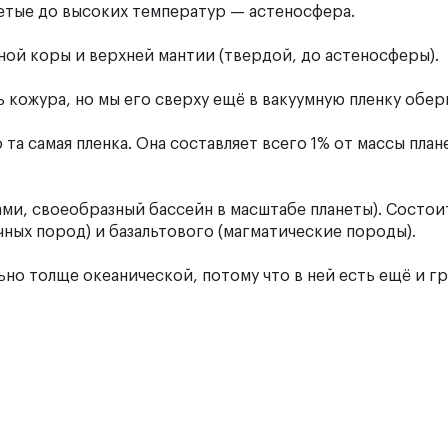
етые до высоких температур — астеносфера.
ной коры и верхней мантии (твердой, до астеносферы).
ь кожура, но мы его сверху ещё в вакуумную пленку обер
та самая пленка. Она составляет всего 1% от массы план
нами, своеобразный бассейн в масштабе планеты). Состои
очных пород) и базальтового (магматические породы).
льно толще океанической, потому что в ней есть ещё и г