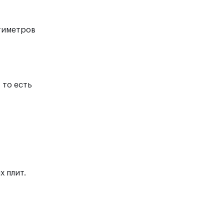
нтиметров
 то есть
х плит.