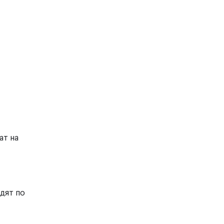
ат на
дят по