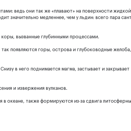
тами: ведь они так же «плавают» на поверхности жидкой
ит значительно медленнее, чем у льдин: всего пара са
 коры, вызванные глубинными процессами.
 так появляются горы, острова и глубоководные желоба,
низу в него поднимается магма, застывает и закрывает
сения и извержения вулканов.
я в океане, также формируются из-за сдвига литосферны