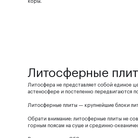
коры.
Литосферные пли
Литосфера не представляет собой единое це
астеносфере и постепенно передвигаются п
Литосферные плиты — крупнейшие блоки лит
Обрати внимание: литосферные плиты не со
горным поясам на суше и срединно-океаниче