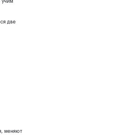
е учим
ся две
я, меняют