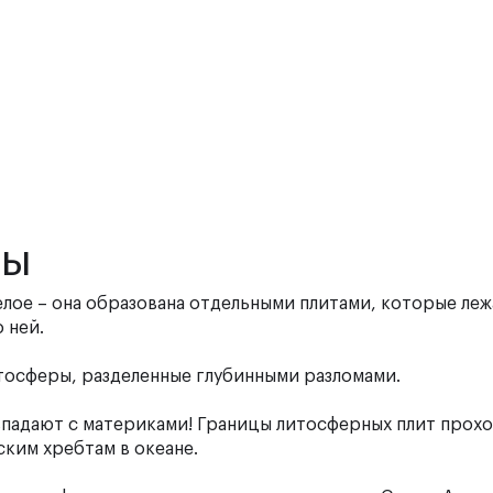
ты
лое – она образована отдельными плитами, которые леж
о ней.
осферы, разделенные глубинными разломами.
впадают с материками! Границы литосферных плит прохо
ским хребтам в океане.