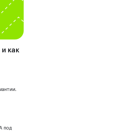
 и как
мантии.
А под