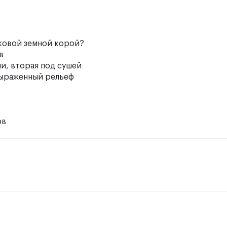
иковой земной корой?
ев
и, вторая под сушей
выраженный рельеф
ов