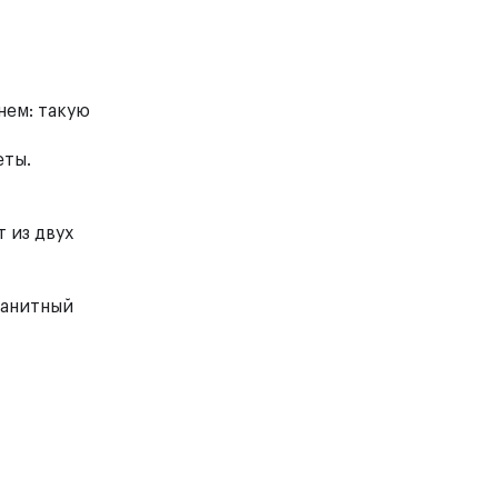
нем: такую
еты.
т из двух
ранитный