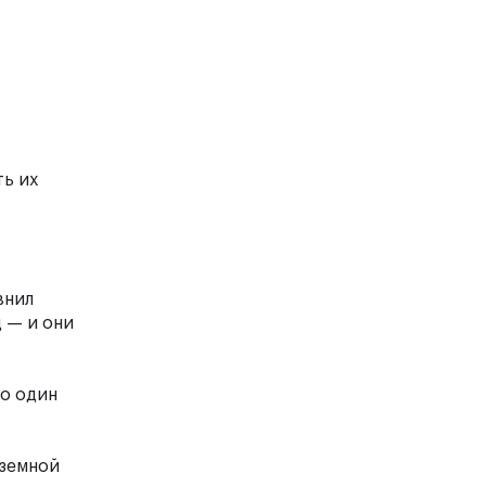
ть их
внил
 — и они
ко один
 земной