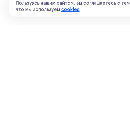
Пользуясь нашим сайтом, вы соглашаетесь с тем
что мы используем
cookies
О нас
Наши
О Сотке
Блог
Преподаватели
Учебн
Тарифы
Банк з
Отзывы
ГДЗ
Вопросы
Профо
Контакты
Для р
Мы в СМИ
Блогеры
Вакансии