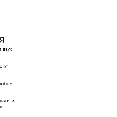
я
т двух
о от
 любом
ния или
н