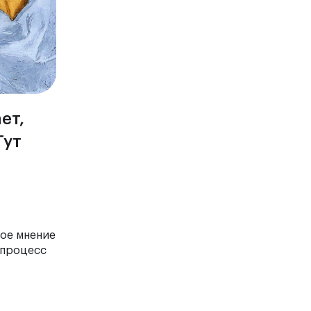
ет,
Тут
ное мнение
 процесс