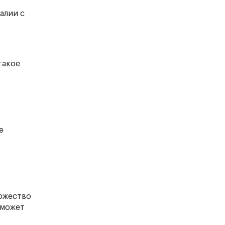
алии с
такое
е
ножество
 может