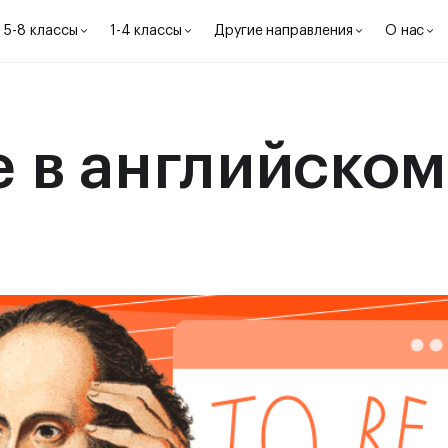
5-8 классы
1-4 классы
Другие направления
О нас
e в английском