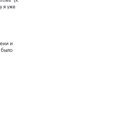
ties" (К
у я уже
ени и
 было