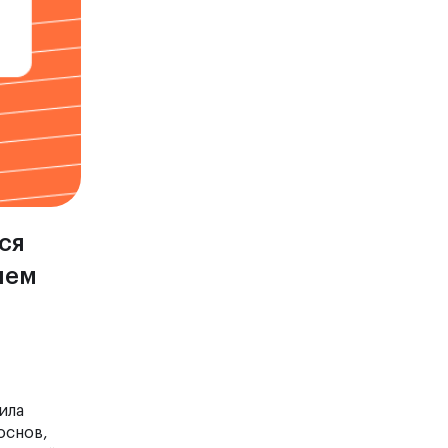
ася
чем
ила
основ,