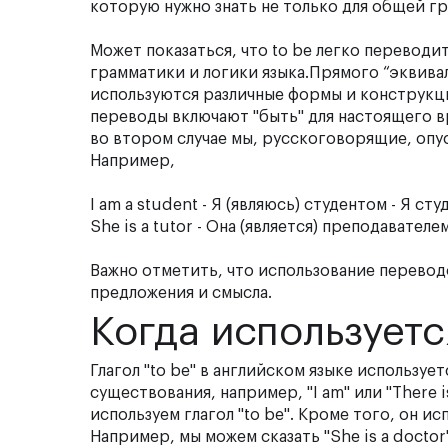
которую нужно знать не только для общей гр
Может показаться, что to be легко переводит
грамматики и логики языка.Прямого “эквивале
используются различные формы и конструкци
переводы включают "быть" для настоящего в
во втором случае мы, русскоговорящие, опус
Например,
I am a student -
Я (являюсь) студентом
- Я сту
She is a tutor -
Она (является) преподавателе
Важно отметить, что использование перевод
предложения и смысла.
Когда используетс
Глагол "to be" в английском языке использует
существования, например, "I am" или "There i
используем глагол "to be". Кроме того, он и
Например, мы можем сказать "She is a doctor"