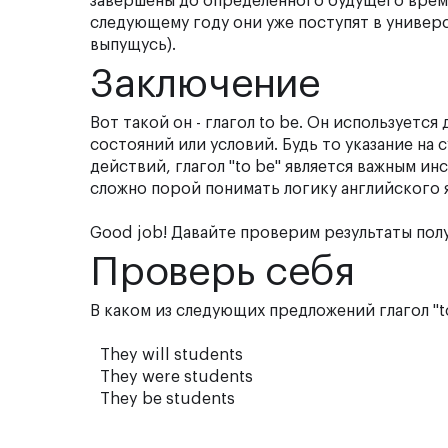
завершены до определенного будущего времени.
следующему году они уже поступят в университ
выпущусь).
Заключение
Вот такой он - глагол to be. Он используетс
состояний или условий. Будь то указание на
действий, глагол "to be" является важным и
сложно порой понимать логику английского яз
Good job! Давайте проверим результаты пол
Проверь себя
В каком из следующих предложений глагол "t
They will students
They were students
They be students