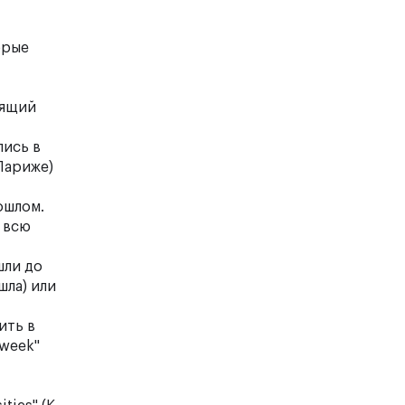
орые
оящий
лись в
 Париже)
ошлом.
ь всю
шли до
шла) или
ить в
 week"
т