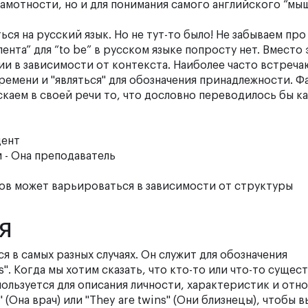
амотности, но и для понимания самого английского “мыш
ься на русский язык. Но не тут-то было! Не забываем про
нта” для “to be” в русском языке попросту нет. Вместо
и в зависимости от контекста. Наиболее часто встреч
ремени и "являться" для обозначения принадлежности. Ф
каем в своей речи то, что дословно переводилось бы как
дент
м
- Она преподаватель
ов может варьироваться в зависимости от структуры
я
ся в самых разных случаях. Он служит для обозначения
s". Когда мы хотим сказать, что кто-то или что-то сущес
спользуется для описания личности, характеристик и отн
 (Она врач) или "They are twins" (Они близнецы), чтобы 