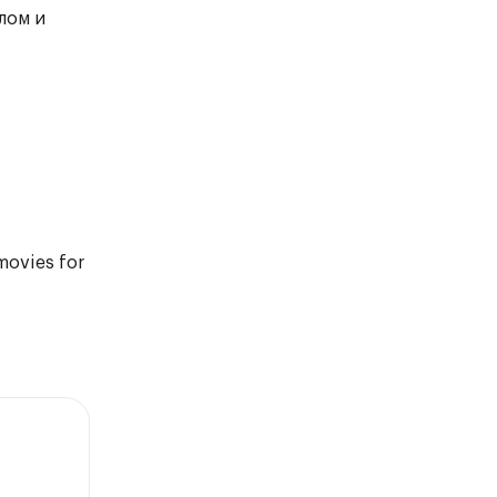
лом и
movies for