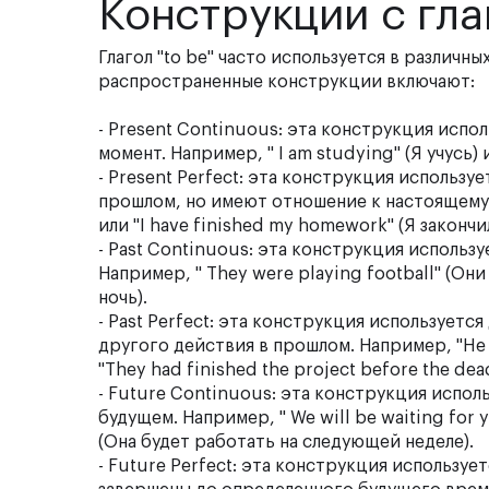
Конструкции с гла
Глагол "to be" часто используется в различн
распространенные конструкции включают:
- Present Continuous: эта конструкция исп
момент. Например, " I am studying" (Я учусь) 
- Present Perfect: эта конструкция использу
прошлом, но имеют отношение к настоящему м
или "I have finished my homework" (Я законч
- Past Continuous: эта конструкция использ
Например, " They were playing football" (Они 
ночь).
- Past Perfect: эта конструкция использует
другого действия в прошлом. Например, "He h
"They had finished the project before the dea
- Future Continuous: эта конструкция испол
будущем. Например, " We will be waiting for 
(Она будет работать на следующей неделе).
- Future Perfect: эта конструкция используе