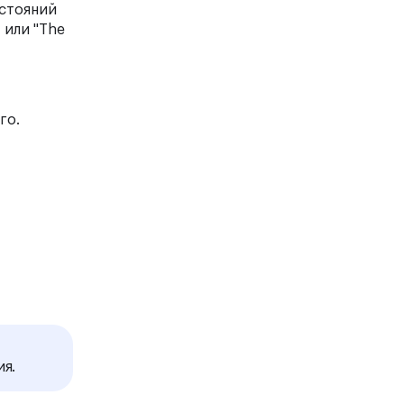
остояний
 или "The
го.
ия.