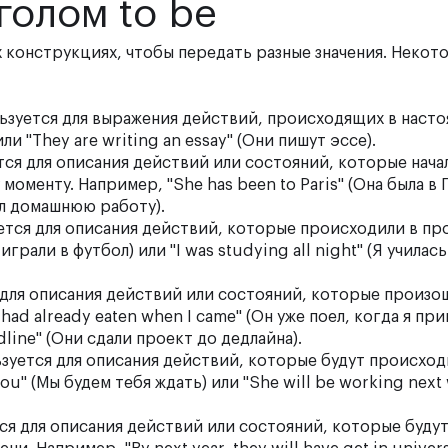
голом to be
ых конструкциях, чтобы передать разные значения. Некот
ользуется для выражения действий, происходящих в наст
или "They are writing an essay" (Они пишут эссе).
ется для описания действий или состояний, которые нача
оменту. Например, "She has been to Paris" (Она была в
ил домашнюю работу).
уется для описания действий, которые происходили в пр
играли в футбол) или "I was studying all night" (Я училас
ся для описания действий или состояний, которые произо
ad already eaten when I came" (Он уже поел, когда я при
dline" (Они сдали проект до дедлайна).
ьзуется для описания действий, которые будут происход
you" (Мы будем тебя ждать) или "She will be working next
тся для описания действий или состояний, которые буду