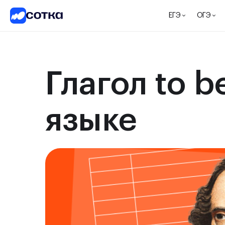
ЕГЭ
ОГЭ
Глагол to b
языке