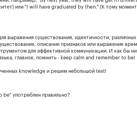
 Например, "By next year, they will have get in universi
ет) или "I will have graduated by then." (К тому момент
я для выражения существования, идентичности, различных
 существование, описание признаков или выражение врем
нструментом для эффективной коммуникации. И как бы ни
ыка, главное, помнить - keep calm and remember to be!
ученных knowledge и решим небольшой test!
o be" употреблен правильно?