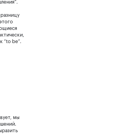
ления”.
 разницу
 этого
ающиеся
актически,
 “to be”.
твует, мы
ошений.
выразить