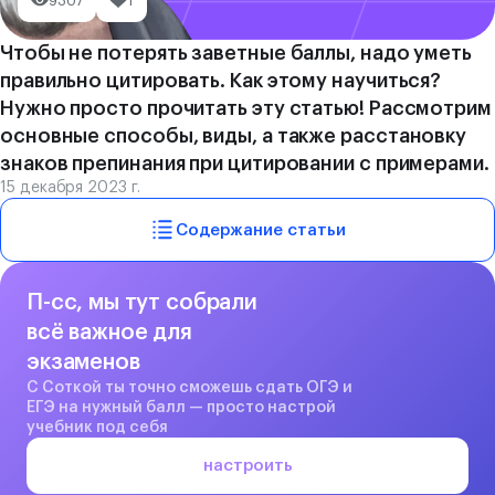
9307
1
Чтобы не потерять заветные баллы, надо уметь
правильно цитировать. Как этому научиться?
Нужно просто прочитать эту статью! Рассмотрим
основные способы, виды, а также расстановку
знаков препинания при цитировании с примерами.
15 декабря 2023 г.
Содержание статьи
П-сс, мы тут собрали
всё важное для
экзаменов
С Соткой ты точно сможешь сдать ОГЭ и
ЕГЭ на нужный балл — просто настрой
учебник под себя
настроить