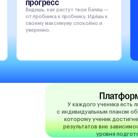
прогресс
Видишь, как растут твои баллы —
от пробника к пробнику. Идёшь к
своему максимуму спокойно и
уверенно.
Платфор
У каждого ученика есть 
с индивидуальным планом об
которому ученик достигн
результатов вне зависимо
уровня подгот