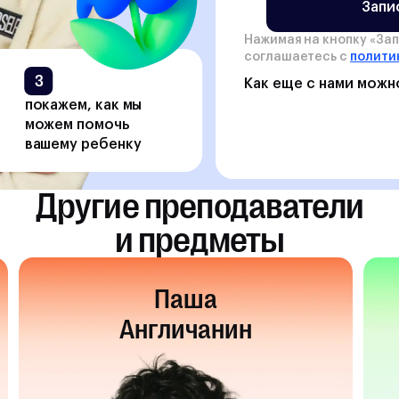
Запи
Нажимая на кнопку «
Зап
соглашаетесь с
полити
3
Как еще с нами можн
покажем, как мы
можем помочь
вашему ребенку
Другие преподаватели
и предметы
Паша
Англичанин