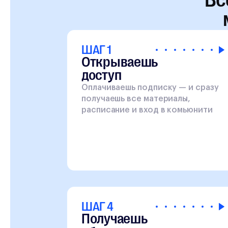
ШАГ 1
Открываешь
доступ
Оплачиваешь подписку — и сразу
получаешь все материалы,
расписание и вход в комьюнити
ШАГ 4
Получаешь