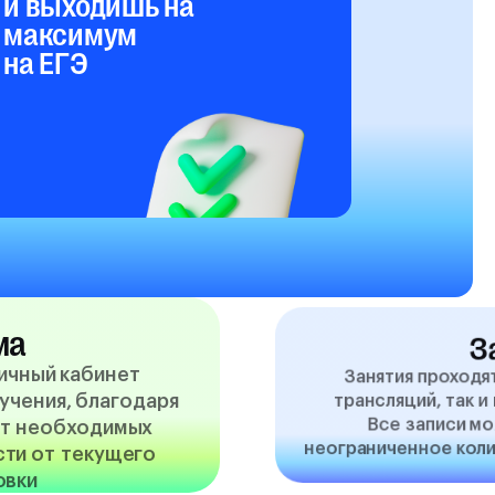
и выходишь на
максимум
на ЕГЭ
ма
З
личный кабинет
Занятия проходя
учения, благодаря
трансляций, так 
Все записи м
ет необходимых
неограниченное коли
сти от текущего
овки