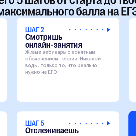
максимального балла на ЕГ
ШАГ 2
Смотришь
онлайн-занятия
Живые вебинары с понятным
объяснением теории. Никакой
воды, только то, что реально
нужно на ЕГЭ
ШАГ 5
Отслеживаешь