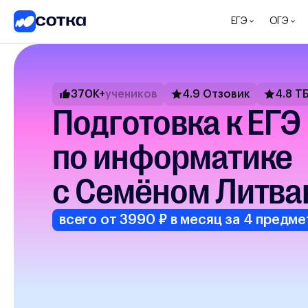
ЕГЭ
ОГЭ
ЕГЭ
ОГЭ
5-8
370K+
учеников
4.9 Отзовик
4.8 Т
классы
Подготовка к ЕГЭ
1-4
классы
по информатике
Другие
направления
с Семёном Литва
О
нас
всего от 3990 ₽ в месяц за 4 предме
Тарифы