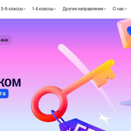
5-8 классы
1-4 классы
Другие направления
О нас
Банк
ком
та