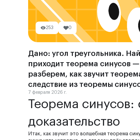
253
0
Дано: угол треугольника. Най
приходит теорема синусов —
разберем, как звучит теорем
следствие из теоремы синусо
7 февраля 2026 г.
Теорема синусов:
доказательство
Итак, как звучит это волшебная теорема си