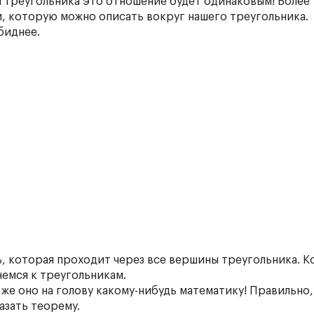
он треугольника это отношение будет одинаковым! Более 
, которую можно описать вокруг нашего треугольника.
биднее.
ь, которая проходит через все вершины треугольника. К
немся к треугольникам.
о же оно на голову какому-нибудь математику! Правильно
азать теорему.