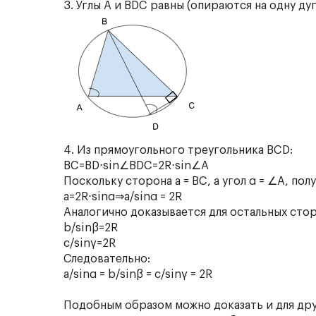
3. Углы A и BDC равны (опираются на одну дуг
4. Из прямоугольного треугольника BCD:
BC=BD⋅sin⁡∠BDC=2R⋅sin⁡∠A
Поскольку сторона a = BC, а угол α = ∠A, пол
a=2R⋅sin⁡α⇒a/sinα = 2R
Аналогично доказывается для остальных стор
b/sinβ=2R
c/sinγ=2R
Следовательно:
a/sinα = b/sinβ = c/sinγ = 2R
Подобным образом можно доказать и для дру