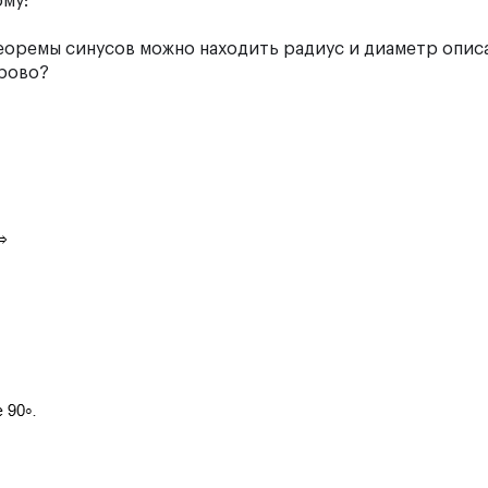
ому:
теоремы синусов можно находить радиус и диаметр опис
орово?