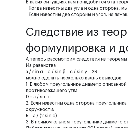
В каких ситуациях нам понадобится эта теор
Когда известны два угла и одна сторона, м
Если известны две стороны и угол, не лежа
Следствие из теор
формулировка и д
А теперь рассмотрим
следствия из теоремы
Из равенства
a / sin α = b / sin β = c / sin γ = 2R
можно сделать несколько важных выводов.
1.
В любом треугольнике диаметр описанной
противолежащего угла:
D = a / sin α
2.
Если известны одна сторона треугольника
окружности:
R = a / (2 sin α)
3.
В прямоугольном треугольнике диаметр оп