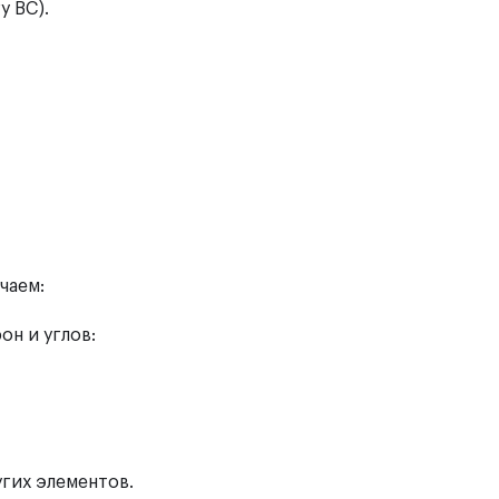
у BC).
учаем:
он и углов:
гих элементов.