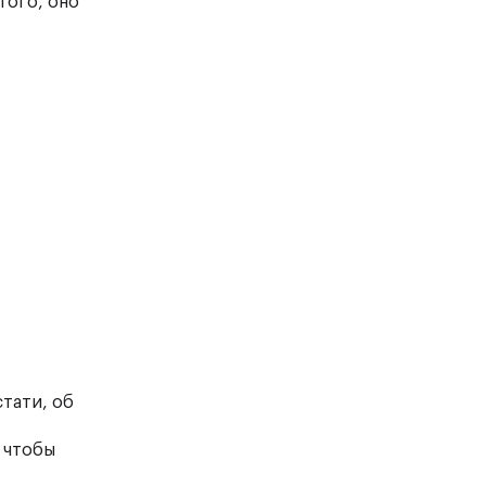
того, оно
стати, об
, чтобы