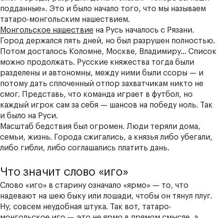
подданные». Это и было начало того, что мы называем
татаро-монгольским нашествием.
Монгольское нашествие
на Русь началось с Рязани.
Город держался пять дней, но был разрушен полностью.
Потом досталось Коломне, Москве, Владимиру… Список
можно продолжать. Русские княжества тогда были
разделены и автономны, между ними были ссоры — и
потому дать сплоченный отпор захватчикам никто не
смог. Представь, что команда играет в футбол, но
каждый игрок сам за себя — шансов на победу ноль. Так
и было на Руси.
Масштаб бедствия был огромен. Люди теряли дома,
семьи, жизнь. Города сжигались, а князья либо убегали,
либо гибли, либо соглашались платить дань.
Что значит слово «иго»
Слово «иго» в старину означало «ярмо» — то, что
надевают на шею быку или лошади, чтобы он тянул плуг.
Ну, совсем неудобная штука. Так вот, татаро-
монгольское иго — это не ярмо в прямом смысле, а