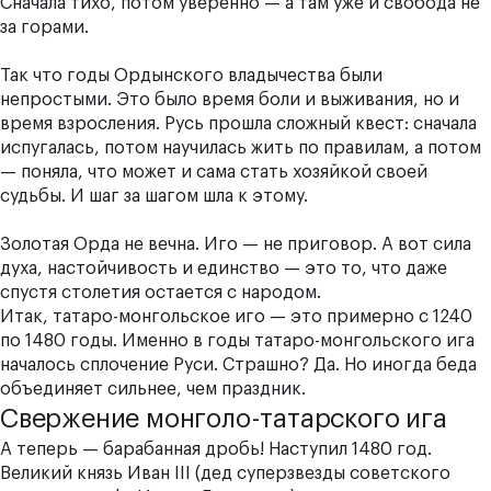
Сначала тихо, потом уверенно — а там уже и свобода не
за горами.
Так что годы Ордынского владычества были
непростыми. Это было время боли и выживания, но и
время взросления. Русь прошла сложный квест: сначала
испугалась, потом научилась жить по правилам, а потом
— поняла, что может и сама стать хозяйкой своей
судьбы. И шаг за шагом шла к этому.
Золотая Орда не вечна. Иго — не приговор. А вот сила
духа, настойчивость и единство — это то, что даже
спустя столетия остается с народом.
Итак, татаро-монгольское иго — это примерно с 1240
по 1480 годы. Именно в годы татаро-монгольского ига
началось сплочение Руси. Страшно? Да. Но иногда беда
объединяет сильнее, чем праздник.
Свержение монголо-татарского ига
А теперь — барабанная дробь! Наступил 1480 год.
Великий князь Иван III (дед суперзвезды советского