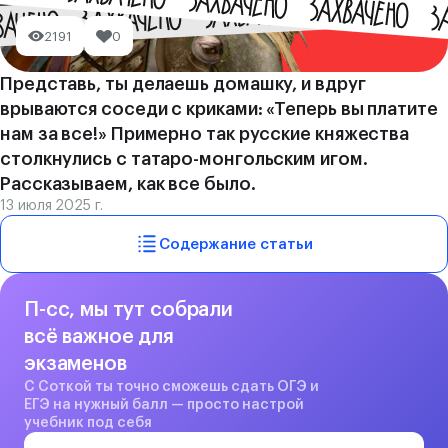
2191
0
Представь, ты делаешь домашку, и вдруг
врываются соседи с криками: «Теперь вы платите
нам за все!» Примерно так русские княжества
столкнулись с татаро-монгольским игом.
Рассказываем, как все было.
13 июля 2025 г.
Содержание статьи
П-сс, мы тут собрали
всё важное для
экзаменов
С Соткой ты точно сможешь сдать ОГЭ и
ЕГЭ на нужный балл — просто настрой
учебник под себя