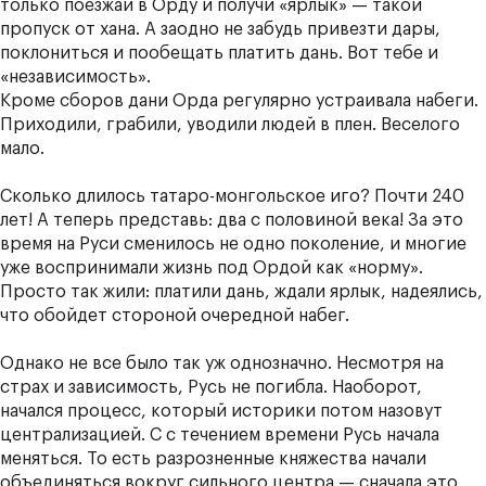
только поезжай в Орду и получи «ярлык» — такой
пропуск от хана. А заодно не забудь привезти дары,
поклониться и пообещать платить дань. Вот тебе и
«независимость».
Кроме сборов дани Орда регулярно устраивала набеги.
Приходили, грабили, уводили людей в плен. Веселого
мало.
Сколько длилось татаро-монгольское иго? Почти 240
лет! А теперь представь: два с половиной века! За это
время на Руси сменилось не одно поколение, и многие
уже воспринимали жизнь под Ордой как «норму».
Просто так жили: платили дань, ждали ярлык, надеялись,
что обойдет стороной очередной набег.
Однако не все было так уж однозначно. Несмотря на
страх и зависимость, Русь не погибла. Наоборот,
начался процесс, который историки потом назовут
централизацией. С с течением времени Русь начала
меняться. То есть разрозненные княжества начали
объединяться вокруг сильного центра — сначала это