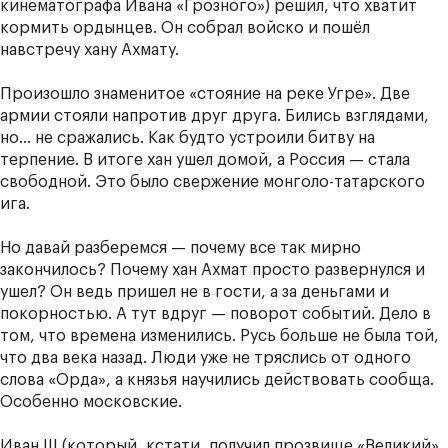
кинематографа Ивана «Грозного») решил, что хватит
кормить ордынцев. Он собрал войско и пошёл
навстречу хану Ахмату.
Произошло знаменитое «стояние на реке Угре». Две
армии стояли напротив друг друга. Бились взглядами,
но… не сражались. Как будто устроили битву на
терпение. В итоге хан ушел домой, а Россия — стала
свободной. Это было свержение монголо-татарского
ига.
Но давай разберемся — почему все так мирно
закончилось? Почему хан Ахмат просто развернулся и
ушел? Он ведь пришел не в гости, а за деньгами и
покорностью. А тут вдруг — поворот событий. Дело в
том, что времена изменились. Русь больше не была той,
что два века назад. Люди уже не тряслись от одного
слова «Орда», а князья научились действовать сообща.
Особенно московские.
Иван III (который, кстати, получил прозвище «Великий»