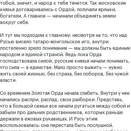
тобой, значит, и народ к тебе тянется. Так московские
князья договаривались с Ордой, получали ярлыки,
богатели. А главное — начинали объединять земли
вокруг себя.
И тут мы подходим к главному: несмотря на то, что над
Русью висело татаро-монгольское иго, внутри
постепенно зрело понимание — мы должны быть единым
народом и единой страной. Ведь пока Орда
господствовала силой, русские князья начали понимать,
что сила — в единстве. Мало просто выжить — нужно
жить своей жизнью, без страха, без поборов, без чужой
власти.
Со временем Золотая Орда начала слабеть. Внутри у нее
начались распри, распад, свои разборки. Представь,
что в большой семье все начали ругаться между собой и
забыли про дальних родственников, которых раньше
держали в ежовых рукавицах. И Русь этим
воспользовалась: она перестала быть послушной.