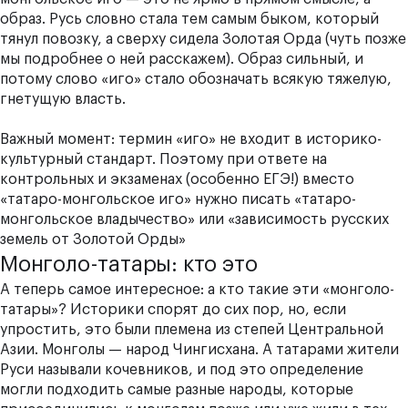
образ. Русь словно стала тем самым быком, который
тянул повозку, а сверху сидела Золотая Орда (чуть позже
мы подробнее о ней расскажем). Образ сильный, и
потому слово «иго» стало обозначать всякую тяжелую,
гнетущую власть.
Важный момент: термин «иго» не входит в историко-
культурный стандарт. Поэтому при ответе на
контрольных и экзаменах (особенно ЕГЭ!) вместо
«татаро-монгольское иго» нужно писать «татаро-
монгольское владычество» или «зависимость русских
земель от Золотой Орды»
Монголо-татары: кто это
А теперь самое интересное: а кто такие эти «монголо-
татары»? Историки спорят до сих пор, но, если
упростить, это были племена из степей Центральной
Азии. Монголы — народ Чингисхана. А татарами жители
Руси называли кочевников, и под это определение
могли подходить самые разные народы, которые