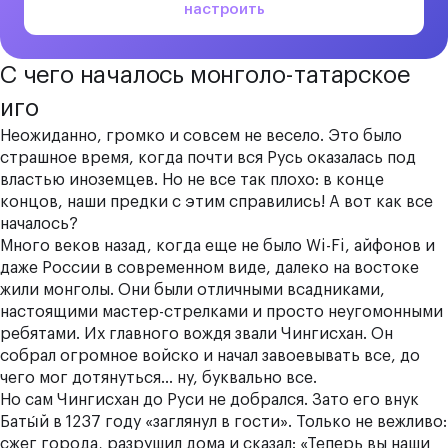
настроить
С чего началось монголо-татарское
иго
Неожиданно, громко и совсем не весело. Это было
страшное время, когда почти вся Русь оказалась под
властью иноземцев. Но не все так плохо: в конце
концов, наши предки с этим справились! А вот как все
началось?
Много веков назад, когда еще не было Wi-Fi, айфонов и
даже России в современном виде, далеко на востоке
жили монголы. Они были отличными всадниками,
настоящими мастер-стрелками и просто неугомонными
ребятами. Их главного вождя звали Чингисхан. Он
собрал огромное войско и начал завоевывать все, до
чего мог дотянуться… ну, буквально все.
Но сам Чингисхан до Руси не добрался. Зато его внук
Баты́й в 1237 году «заглянул в гости». Только не вежливо:
сжег города, разрушил дома и сказал: «Теперь вы наши