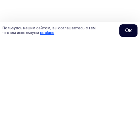
Пользуясь нашим сайтом, вы соглашаетесь с тем,
Ок
что мы используем
cookies
О нас
О Сотке
Контакты
Преподаватели
Мы в СМИ
Тарифы
Блогеры
Отзывы
Вакансии
Вопросы
Наши продукты
Обучение
Блог
ЕГЭ
Учебник
ОГЭ
Банк заданий
5-8 классы