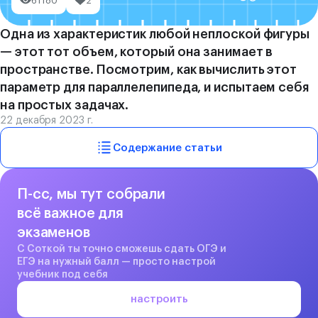
61180
2
Одна из характеристик любой неплоской фигуры
— этот тот объем, который она занимает в
пространстве. Посмотрим, как вычислить этот
параметр для параллелепипеда, и испытаем себя
на простых задачах.
22 декабря 2023 г.
Содержание статьи
П-сс, мы тут собрали
всё важное для
экзаменов
С Соткой ты точно сможешь сдать ОГЭ и
ЕГЭ на нужный балл — просто настрой
учебник под себя
настроить