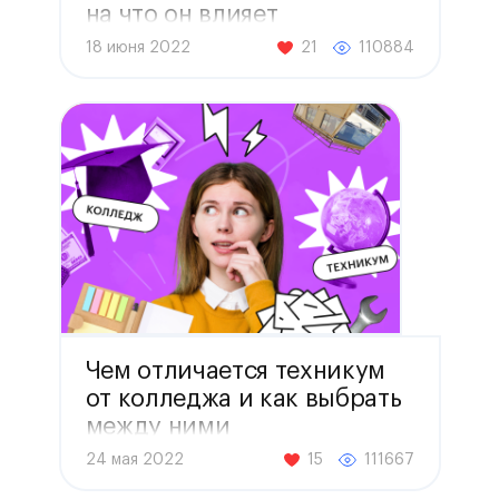
на что он влияет
18 июня 2022
21
110884
Чем отличается техникум
от колледжа и как выбрать
между ними
24 мая 2022
15
111667