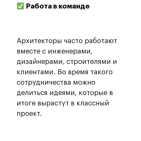
Работа в команде
Перезвоните мне
Архитекторы часто работают
Нажимая на кнопку, вы принимаете
политику обработки данных и
вместе с инженерами,
даете согласие на обработку
персональных данных
дизайнерами, строителями и
клиентами. Во время такого
сотрудничества можно
делиться идеями, которые в
итоге вырастут в классный
проект.