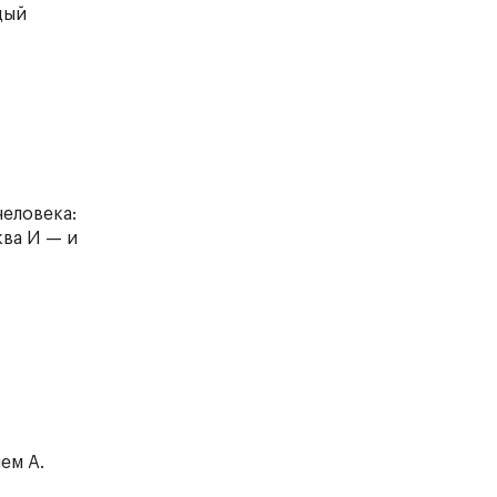
дый
человека:
ква И — и
ем А.