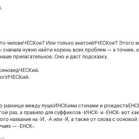
.
то-то человеЧЕСКое? Или только анатомИЧЕСКое? Этого м
е: сначала нужно найти корень всех проблем — а точнее, 
аше прилагательное. Оно и даст подсказку.
 киноведЧЕСКий.
логИЧЕСКий.
им о разнице между пушкИНСКими стихами и рождествЕН
ой раз, а правило для суффиксов -ИНСК- и -ЕНСК- вот как
 названия на -И, -А или -Я, а также от слова с основой 
чаях — -ЕНСК-.