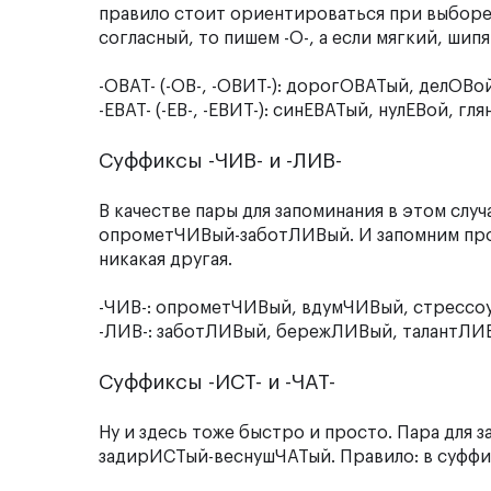
правило стоит ориентироваться при выборе
согласный, то пишем -О-, а если мягкий, шипя
-ОВАТ- (-ОВ-, -ОВИТ-): дорогОВАТый, делОВ
-ЕВАТ- (-ЕВ-, -ЕВИТ-): синЕВАТый, нулЕВой, г
Суффиксы -ЧИВ- и -ЛИВ-
В качестве пары для запоминания в этом слу
опрометЧИВый-заботЛИВый. И запомним прост
никакая другая.
-ЧИВ-: опрометЧИВый, вдумЧИВый, стрессо
-ЛИВ-: заботЛИВый, бережЛИВый, талантЛИ
Суффиксы -ИСТ- и -ЧАТ-
Ну и здесь тоже быстро и просто. Пара для 
задирИСТый-веснушЧАТый. Правило: в суффикс