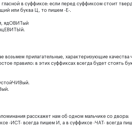
 гласной в суффиксе: если перед суффиксом стоит твер
щий или буква Ц, то пишем -Е-.
ой, ядОВИТый
лянцЕВИТЫй.
чае возьмем прилагательные, характеризующие качества 
ое правило: в этих суффиксах всегда будет стоять бу
устойЧИВый.
Вый.
запоминания расскажет нам об одном мальчике со двора:
е -ИСТ- всегда пишем И, а в суффиксе -ЧАТ- всегда пиш