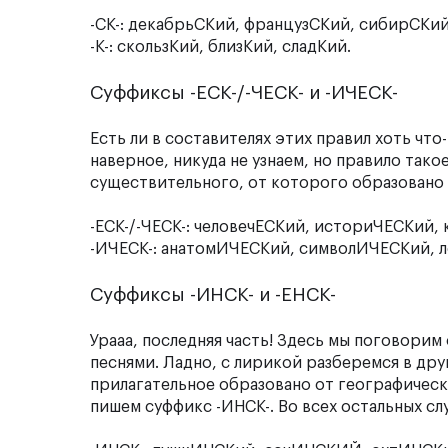
-СК-: декабрьСКий, французСКий, сибирСКий
-К-: скользКий, близКий, сладКий.
Суффиксы -ЕСК-/-ЧЕСК- и -ИЧЕСК-
Есть ли в составителях этих правил хоть ч
наверное, никуда не узнаем, но правило тако
существительного, от которого образовано н
-ЕСК-/-ЧЕСК-: человечЕСКий, историЧЕСКий,
-ИЧЕСК-: анатомИЧЕСКий, символИЧЕСКий, 
Суффиксы -ИНСК- и -ЕНСК-
Урааа, последняя часть! Здесь мы поговор
песнями. Ладно, с лирикой разберемся в друг
прилагательное образовано от географического
пишем суффикс -ИНСК-. Во всех остальных слу