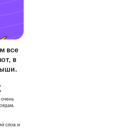
м все
от, в
лыши.
х
 очень
рядам,
й слов и