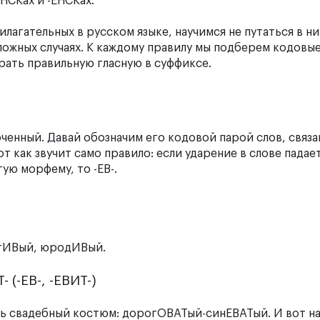
НСКах и -ЕНСКах.
агательных в русском языке, научимся не путаться в ни
ложных случаях. К каждому правилу мы подберем кодовые
ирать правильную гласную в суффиксе.
ченный. Давай обозначим его кодовой парой слов, связа
 как звучит само правило: если ударение в слове падает
гую морфему, то -ЕВ-.
стИВый, юродИВый.
 (-ЕВ-, -ЕВИТ-)
ать свадебный костюм: дорогОВАТый-синЕВАТый. И вот на