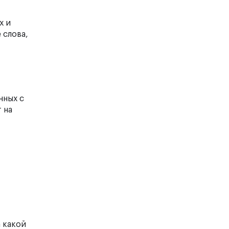
х и
 слова,
нных с
 на
 какой