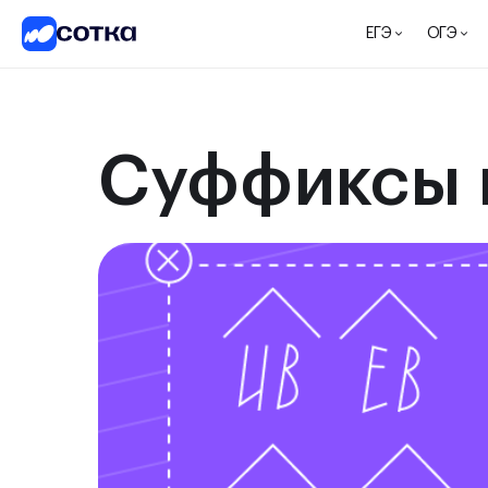
ЕГЭ
ОГЭ
Суффиксы 