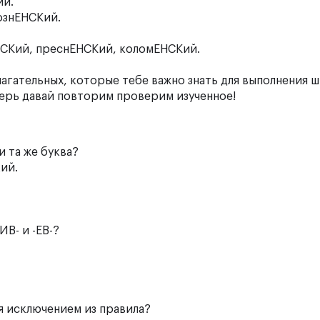
ий.
ознЕНСКий.
НСКий, преснЕНСКий, коломЕНСКий.
агательных, которые тебе важно знать для выполнения 
перь давай повторим проверим изученное!
и та же буква?
кий.
ИВ- и -ЕВ-?
я исключением из правила?