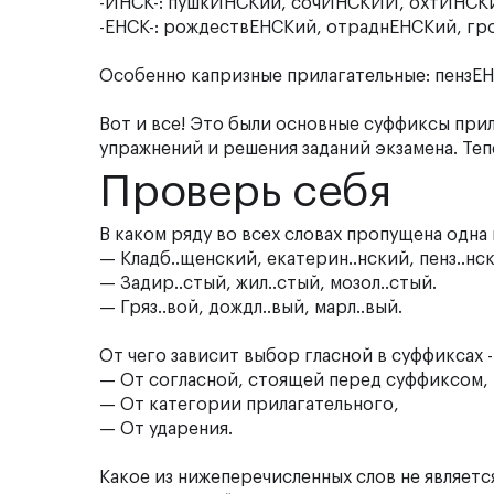
-ИНСК-: пушкИНСКий, сочИНСКИЙ, охтИНСК
-ЕНСК-: рождествЕНСКий, отраднЕНСКий, гр
Особенно капризные прилагательные: пензЕ
Вот и все! Это были основные суффиксы прил
упражнений и решения заданий экзамена. Те
Проверь себя
В каком ряду во всех словах пропущена одна 
— Кладб..щенский, екатерин..нский, пенз..нс
— Задир..стый, жил..стый, мозол..стый.
— Гряз..вой, дождл..вый, марл..вый.
От чего зависит выбор гласной в суффиксах -
— От согласной, стоящей перед суффиксом,
— От категории прилагательного,
— От ударения.
Какое из нижеперечисленных слов не являетс