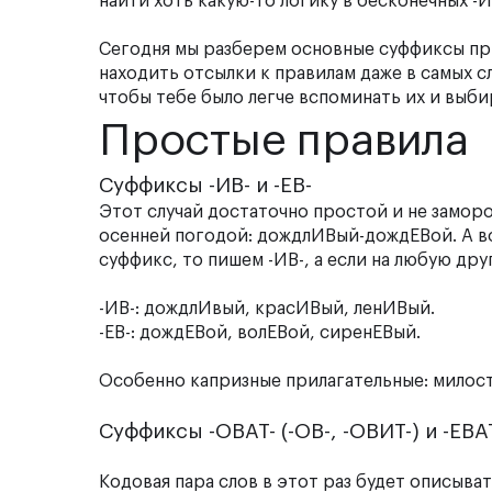
найти хоть какую-то логику в бесконечных -И
Сегодня мы разберем основные суффиксы прил
находить отсылки к правилам даже в самых с
чтобы тебе было легче вспоминать их и выб
Простые правила
Суффиксы -ИВ- и -ЕВ-
Этот случай достаточно простой и не заморо
осенней погодой: дождлИВый-дождЕВой. А вот
суффикс, то пишем -ИВ-, а если на любую дру
-ИВ-: дождлИвый, красИВый, ленИВый.
-ЕВ-: дождЕВой, волЕВой, сиренЕВый.
Особенно капризные прилагательные: мило
Суффиксы -ОВАТ- (-ОВ-, -ОВИТ-) и -ЕВАТ-
Кодовая пара слов в этот раз будет описыв