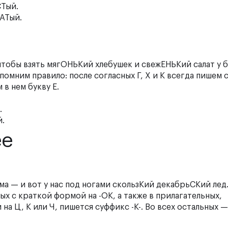
СТый.
АТый.
чтобы взять мягОНЬКий хлебушек и свежЕНЬКий салат у 
апомним правило: после согласных Г, Х и К всегда пишем
 в нем букву Е.
.
й.
ее
ма — и вот у нас под ногами скользКий декабрьСКий лед.
ых с краткой формой на -ОК, а также в прилагательных,
на Ц, К или Ч, пишется суффикс -К-. Во всех остальных 