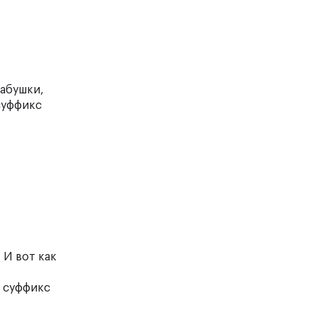
бабушки,
 суффикс
 И вот как
— суффикс