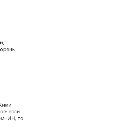
ы,
корень
СКими
ое: если
на -ИН, то