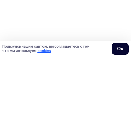
Пользуясь нашим сайтом, вы соглашаетесь с тем,
Ок
что мы используем
cookies
О нас
О Сотке
Контакты
Преподаватели
Мы в СМИ
Тарифы
Блогеры
Отзывы
Вакансии
Вопросы