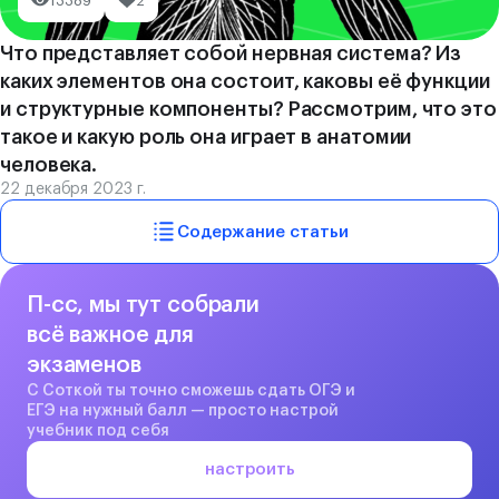
13389
2
Что представляет собой нервная система? Из
каких элементов она состоит, каковы её функции
и структурные компоненты? Рассмотрим, что это
такое и какую роль она играет в анатомии
человека.
22 декабря 2023 г.
Содержание статьи
П-сс, мы тут собрали
всё важное для
экзаменов
С Соткой ты точно сможешь сдать ОГЭ и
ЕГЭ на нужный балл — просто настрой
учебник под себя
настроить