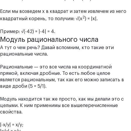
Если мы возведем x в квадрат и затем извлечем из него
2
квадратный корень, то получим: √(x
) = |x|.
Пример: √(-42) = |-4| = 4.
Модуль рационального числа
А тут о чем речь? Давай вспомним, кто такие эти
рациональные числа.
Рациональные — это все числа на координатной
прямой, включая дробные. То есть любое целое
является рациональным, так как его можно записать в
виде дроби (5 = 5/1).
Модуль находится так же просто, как мы делали это с
целыми. К ним применимы все вышеперечисленные
свойства.
|-х/у| = х/у;