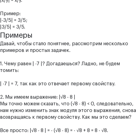
|х/у| = х/у.
Пример:
|-3/5| = 3/5;
|3/5| = 3/5.
Примеры
Давай, чтобы стало понятнее, рассмотрим несколько
примеров и простых задачек.
1. Чему равен | -7 |? Догадаешься? Ладно, не будем
томить:
| -7 | = 7, так как это отвечает первому свойству.
2. Мы имеем выражение: |√8 - 8 |
Мы точно можем сказать, что (√8 - 8) < 0, следовательно,
нам нужно изменить знак модуля этого выражения, снова
возвращаясь к первому свойству. Как мы это сделаем?
Все просто: |√8 - 8 | = - (√8 - 8) = - √8 + 8 = 8 - √8.