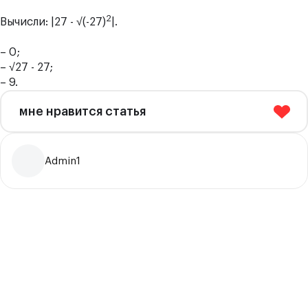
2
Вычисли: |27 - √(-27)
|.
– 0;
– √27 - 27;
– 9.
мне нравится статья
Admin1