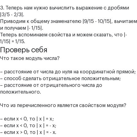
3. Теперь нам нужно вычислить выражение с дробями
|3/5 - 2/3|.
Приводим к общему знаменателю |9/15 - 10/15|, вычитаем
и получаем |- 1/15|.
Теперь вспоминаем свойства и можем сказать, что |-
1/15| = 1/15.
Проверь себя
Что такое модуль числа?
– расстояние от числа до нуля на координатной прямой;
– способ сделать отрицательное положительным;
– расстояние от отрицательного числа до
положительного.
Что из перечисленного является свойством модуля?
– если х < 0, то | x | = x;
– если х < 0, то | x | = - х;
– если x > 0, то | x | = - х.