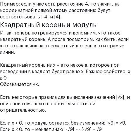
Пример: если у нас есть расстояние 4, то значит, на
координатной прямой этому расстоянию будут
соответствовать |-4| и |4|.
Квадратный корень и модуль
Итак, теперь потренируемся и вспомним, что такое
квадратный корень. А после посмотрим, как быть, если
кто-то заключил наш несчастный корень в эти прямые
линии.
Квадратный корень из x – это некое a, которое при
возведении в квадрат будет равно х. Важное свойство: х
≥ 0.
Обозначается √x.
Есть некоторые правила для вычисления значений |√x|, и
они снова связаны с положительностью и
отрицательностью.
Если x > 0, то модуль остается без изменений: |√9| = √9.
Если x < 0, то – меняет знак: |-√9| = - (-√9) = √9.