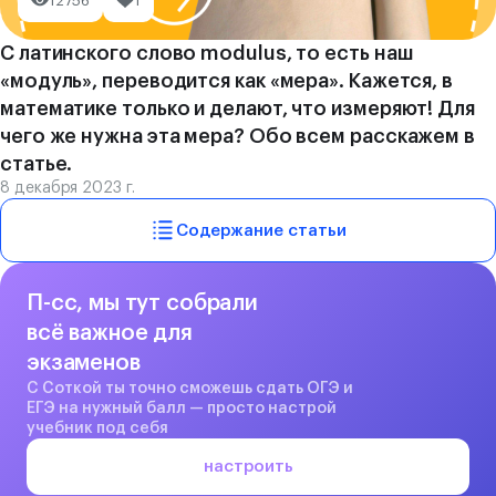
12756
1
С латинского слово modulus, то есть наш
«модуль», переводится как «мера». Кажется, в
математике только и делают, что измеряют! Для
чего же нужна эта мера? Обо всем расскажем в
статье.
8 декабря 2023 г.
Содержание статьи
П-сс, мы тут собрали
всё важное для
экзаменов
С Соткой ты точно сможешь сдать ОГЭ и
ЕГЭ на нужный балл — просто настрой
учебник под себя
настроить