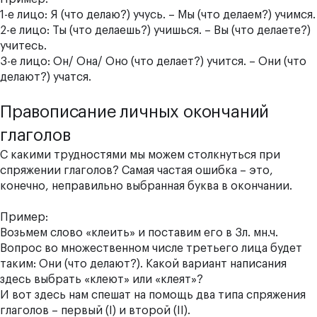
1-е лицо: Я (что делаю?) учусь. – Мы (что делаем?) учимся.
2-е лицо: Ты (что делаешь?) учишься. – Вы (что делаете?)
учитесь.
3-е лицо: Он/ Она/ Оно (что делает?) учится. – Они (что
делают?) учатся.
Правописание личных окончаний
глаголов
С какими трудностями мы можем столкнуться при
спряжении глаголов? Самая частая ошибка – это,
конечно, неправильно выбранная буква в окончании.
Пример:
Возьмем слово «клеить» и поставим его в 3л. мн.ч.
Вопрос во множественном числе третьего лица будет
таким: Они (что делают?). Какой вариант написания
здесь выбрать «кле
ют
» или «кле
ят
»?
И вот здесь нам спешат на помощь два типа спряжения
глаголов – первый (I) и второй (II).