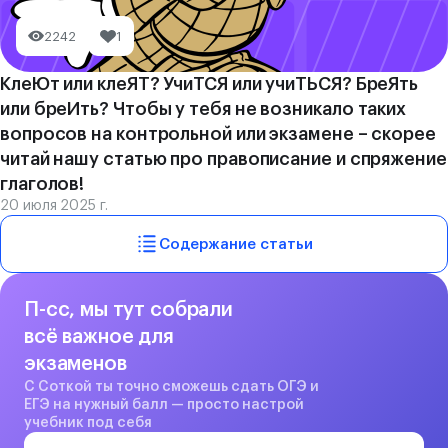
2242
1
КлеЮт или клеЯТ? УчиТСЯ или учиТЬСЯ? БреЯть
или бреИть? Чтобы у тебя не возникало таких
вопросов на контрольной или экзамене – скорее
читай нашу статью про правописание и спряжение
глаголов!
20 июля 2025 г.
Содержание статьи
П-сс, мы тут собрали
всё важное для
экзаменов
С Соткой ты точно сможешь сдать ОГЭ и
ЕГЭ на нужный балл — просто настрой
учебник под себя