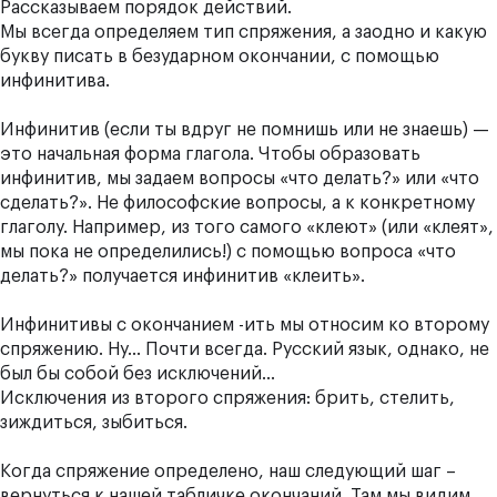
Рассказываем порядок действий.
Мы
всегда
определяем тип спряжения, а заодно и какую
букву писать в безударном окончании, с помощью
инфинитива
.
Инфинитив (если ты вдруг не помнишь или не знаешь) —
это начальная форма глагола. Чтобы образовать
инфинитив, мы задаем вопросы «что делать?» или «что
сделать?». Не философские вопросы, а к конкретному
глаголу. Например, из того самого «клеют» (или «клеят»,
мы пока не определились!) с помощью вопроса «что
делать?» получается инфинитив «клеить».
Инфинитивы с окончанием
-ить
мы относим ко второму
спряжению. Ну… Почти всегда. Русский язык, однако, не
был бы собой без исключений…
Исключения из второго спряжения: брить, стелить,
зиждиться, зыбиться.
Когда спряжение определено, наш следующий шаг –
вернуться к нашей табличке окончаний. Там мы видим,