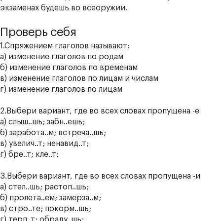
экзаменах будешь во всеоружии.
Проверь себя
1.Спряжением глаголов называют:
а) изменение глаголов по родам
б) изменение глаголов по временам
в) изменение глаголов по лицам и числам
г) изменение глаголов по лицам
2.Выбери вариант, где во всех словах пропущена
-е
а) слыш..шь; забн..ешь;
б) заработа..м; встреча..шь;
в) увелич..т; ненавид..т;
г) бре..т; кле..т;
3.Выбери вариант, где во всех словах пропущена
-и
а) стел..шь; растоп..шь;
б) пролета..ем; замерза..м;
в) стро..те; покорм..шь;
г) терп..т; обраду..шь;