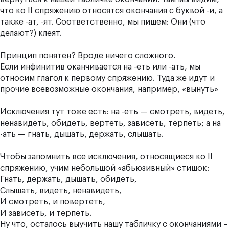
что ко II спряжению относятся окончания с буквой
-и
, а
также
-ат, -ят
. Соответственно, мы пишем:
Они (что
делают?) кле
ят
.
Принцип понятен? Вроде ничего сложного.
Если инфинитив оканчивается на
-еть
или
-ать,
мы
относим глагол к первому спряжению. Туда же идут и
прочие всевозможные окончания, например, «
вын
уть
»
Исключения тут тоже есть: на
-еть
— смотреть, видеть,
ненавидеть, обидеть, вертеть, зависеть, терпеть; а на
-ать
— гнать, дышать, держать, слышать.
Чтобы запомнить все исключения, относящиеся ко II
спряжению, учим небольшой «абьюзивный» стишок:
Гнать, держать, дышать, обидеть,
Слышать, видеть, ненавидеть,
И смотреть, и повертеть,
И зависеть, и терпеть.
Ну что, осталось выучить нашу табличку с окончаниями –