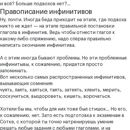
и всё? Больше подвохов нет?...
Правописание инфинитивов
Ну, почти. Иногда беда приходит на этапе, где подвоха
никто не ждет — на этапе правильной постановки
глагола в инфинитив. Ведь чтобы отнести глагол к
какому-либо спряжению, надо сперва правильно
написать окончание инфинитива.
А с этим иногда бывают проблемы. Но эти проблемные
инфинитывы, к сожалению, придется просто
запоминать.
Вот несколько самых распространенных инфинитивов,
вызывающих сомнения:
чу
ять
, ла
ять
, ка
ять
ся, та
ять
, зате
ять
, кле
ить
, мер
ить
,
соскуч
ить
ся, выздоров
еть
, киш
еть
, вороч
ать
ся.
Хотели бы мы, чтобы для них тоже был стишок… Но его,
к сожалению, нет. Зато есть
подготовка к экзаменам в
Сотке
, с которой ты точно натренируешь умение
решать любые задания с любыми глаголами, и на