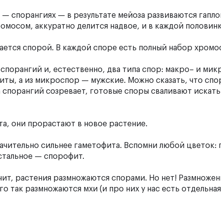
 — спорангиях — в результате мейоза развиваются гапл
ромосом, аккуратно делится надвое, и в каждой половин
ается спорой. В каждой споре есть полный набор хромо
 спорангий и, естественно, два типа спор: макро– и ми
ты, а из микроспор — мужские. Можно сказать, что спо
а спорангий созревает, готовые споры сваливают искат
.
а, они прорастают в новое растение.
ачительно сильнее гаметофита. Вспомни любой цветок:
остальное — спорофит.
чит, растения размножаются спорами. Но нет! Размноже
го так размножаются мхи (и про них у нас есть отдельна