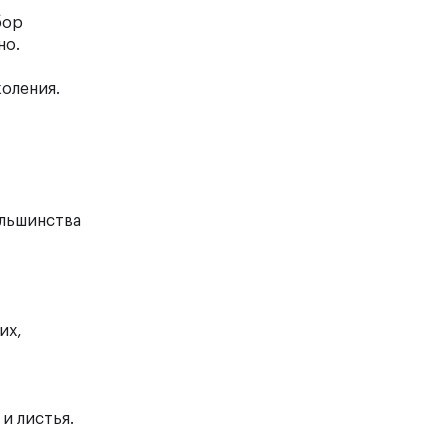
бор
но.
оления.
ольшинства
их,
и листья.