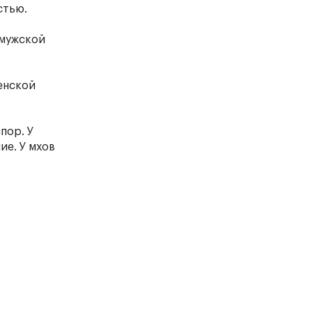
стью.
 мужской
женской
пор. У
ие. У мхов