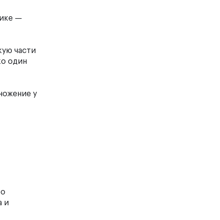
тике —
кую части
ко один
ножение у
то
а и