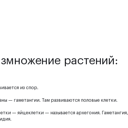
азмножение растений:
вивается из спор.
аны — гаметангии. Там развиваются половые клетки.
етки — яйцеклетки — называется архегония. Гаметангия,
идия.