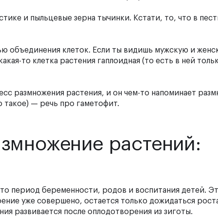
ике и пыльцевые зерна тычинки. Кстати, то, что в пес
.
ю объединения клеток. Если ты видишь мужскую и женс
какая-то клетка растения гаплоидная (то есть в ней толь
есс размножения растения, и он чем-то напоминает разм
о такое) — речь про гаметофит.
азмножение растений:
это период беременности, родов и воспитания детей. Э
рение уже совершено, остается только дожидаться рост
ния развивается после оплодотворения из зиготы.