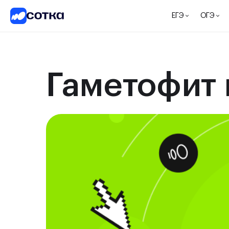
ЕГЭ
ОГЭ
Гаметофит 