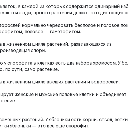
клеток, в каждой из которых содержится одинарный на
жаются люди, просто растения делают это дистанцион
дорослей нормально чередовать бесполое и половое пок
порофитом, половое — гаметофитом.
 в жизненном цикле растений, развивающаяся из
производящая споры.
то у спорофита в клетках есть два набора хромосом. У б
, по сути, само растение.
а в жизненном цикле высших растений и водорослей.
мирует женские и мужские половые клетки и объединяет 
стение.
еменных растений. У яблоньки есть корни, ствол, ветки 
ветки яблоньки — это всё еще спорофит.