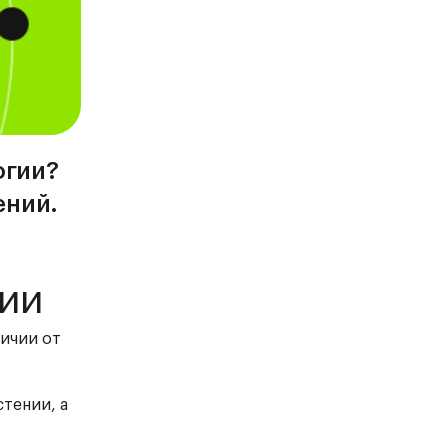
огии?
ений.
гии
личии от
тении, а