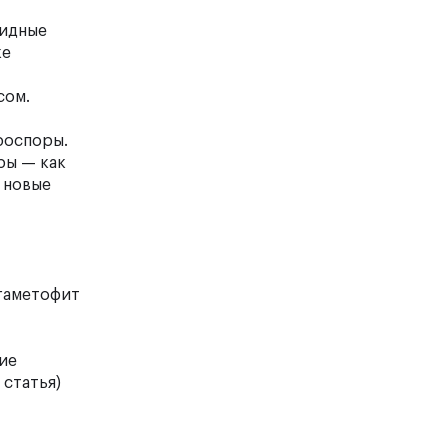
оидные
ке
сом.
кроспоры.
ры — как
ь новые
 гаметофит
ние
я
статья
)