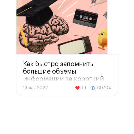
Как быстро запомнить
большие объемы
информации за короткий
срок
13 мая 2022
19
60704