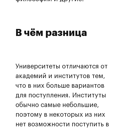
В чём разница
Университеты отличаются от
академий и институтов тем,
что в них больше вариантов
Перезвоните мне
для поступления. Институты
Нажимая на кнопку, вы принимаете
обычно самые небольшие,
политику обработки данных и
даете согласие на обработку
поэтому в некоторых из них
персональных данных
нет возможности поступить в