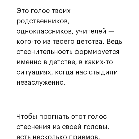
Это голос твоих
родственников,
Перезвоните мне
одноклассников, учителей —
Нажимая на кнопку, вы принимаете
кого-то из твоего детства. Ведь
политику обработки данных и
стеснительность формируется
даете согласие на обработку
персональных данных
именно в детстве, в каких-то
ситуациях, когда нас стыдили
незаслуженно.
Чтобы прогнать этот голос
стеснения из своей головы,
есть несколько приемов.