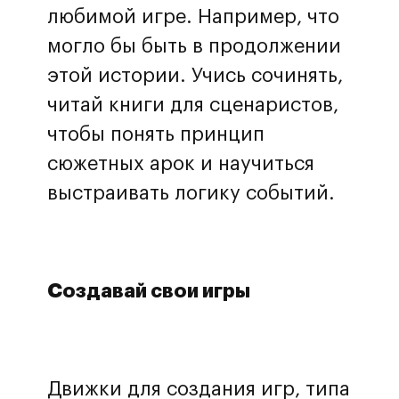
любимой игре. Например, что
могло бы быть в продолжении
этой истории. Учись сочинять,
Перезвоните мне
читай книги для сценаристов,
Нажимая на кнопку, вы принимаете
политику обработки данных и
чтобы понять принцип
даете согласие на обработку
сюжетных арок и научиться
персональных данных
выстраивать логику событий.
Создавай свои игры
Движки для создания игр, типа