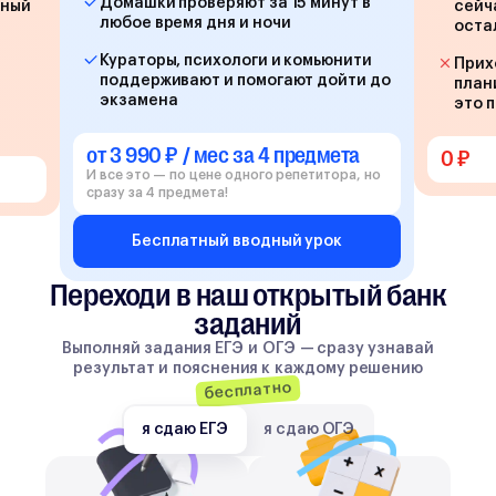
Домашки проверяют за 15 минут в
йный
сейч
любое время дня и ночи
оста
Кураторы, психологи и комьюнити
Прих
поддерживают и помогают дойти до
план
экзамена
это 
от 3 990 ₽ / мес за 4 предмета
0 ₽
И все это — по цене одного репетитора, но
сразу за 4 предмета!
Бесплатный вводный урок
Переходи в наш открытый банк
заданий
Выполняй задания ЕГЭ и ОГЭ — сразу узнавай
результат и пояснения к каждому решению
бесплатно
я сдаю ЕГЭ
я сдаю ОГЭ