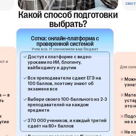
смот
Какой способ подготовки
выбрать?
Сотка: онлайн-платформа с
проверенной системой
Учли все. И сэкономили ваш бюджет
Доступ к платформе с видео-
ст и
уроками по ИИ, блогингу,
Для суп
вайбкодингу и другим
Все преподаватели сдают ЕГЭ на
Можн
100 баллов, поэтому знают об
узна
экзамене все
а — в
Мате
Выбери своего 100-балльного из 2-3
ть
уста
преподавателей на каждом
это 
предмете
и
Подг
370 000 учеников, и каждый третий
угие
не к
сдаёт на 80+ баллов
Не п