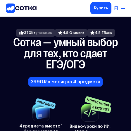
Купить
ЕГЭ
ОГЭ
370K+
учеников
4.9 Отзовик
4.8 ТБанк
5-8
Сотка — умный выбор
классы
для тех, кто сдает
1-4
классы
ЕГЭ/ОГЭ
Другие
направления
О
3990₽ в месяц за 4 предмета
нас
Тарифы
4 предмета вместо 1
Видео-уроки по ИИ,