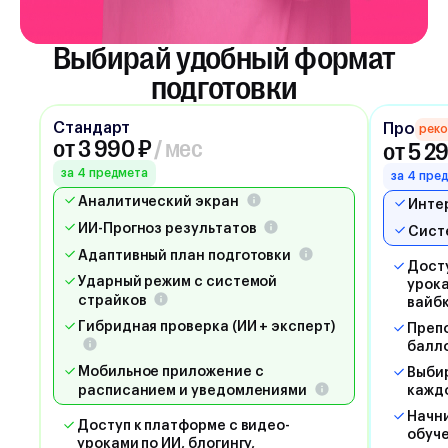
Выбирай удобный формат
подготовки
Стандарт
Про
рек
от 3 990 ₽
/ мес
от 5 2
за 4 предмета
за 4 пре
Аналитический экран
Инте
ИИ-Прогноз результатов
Сист
Адаптивный план подготовки
Досту
Ударный режим с системой
урока
страйков
вайб
Гибридная проверка (ИИ + эксперт)
Препо
балл
Мобильное приложение с
Выбир
расписанием и уведомлениями
кажд
Начни
Доступ к платформе с видео-
обуче
уроками по ИИ, блогингу,