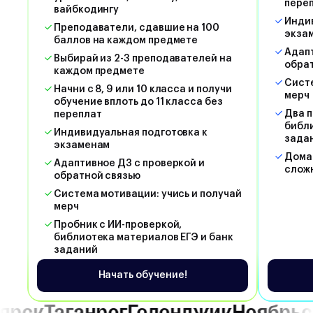
пере
вайбкодингу
Индив
Преподаватели, сдавшие на 100
экза
баллов на каждом предмете
Адапт
Выбирай из 2-3 преподавателей на
обра
каждом предмете
Систе
Начни с 8, 9 или 10 класса и получи
мерч
обучение вплоть до 11 класса без
Два п
переплат
библи
Индивидуальная подготовка к
зада
экзаменам
Дома
Адаптивное ДЗ с проверкой и
слож
обратной связью
Система мотивации: учись и получай
мерч
Пробник с ИИ-проверкой,
библиотека материалов ЕГЭ и банк
заданий
Начать обучение!
Геленджик
Ноябрьск
Сочи
Москв