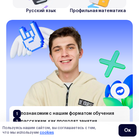
Русский язык
Профильная математика
1
познакомим с нашим форматом обучения
2
расскажем, как проходят занятия
покажем, как мы можем помочь вашему
Пользуясь нашим сайтом, вы соглашаетесь с тем,
Ок
3
что мы используем
cookies
ребенку