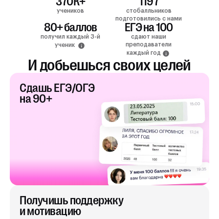
370К+
1197
учеников
стобалльников
подготовились с нами
80+ баллов
ЕГЭ на 100
получил каждый 3-й
сдают наши
преподаватели
ученик
каждый год
И добьешься своих целей
Сдашь ЕГЭ/ОГЭ
на 90+
Получишь поддержку
и мотивацию