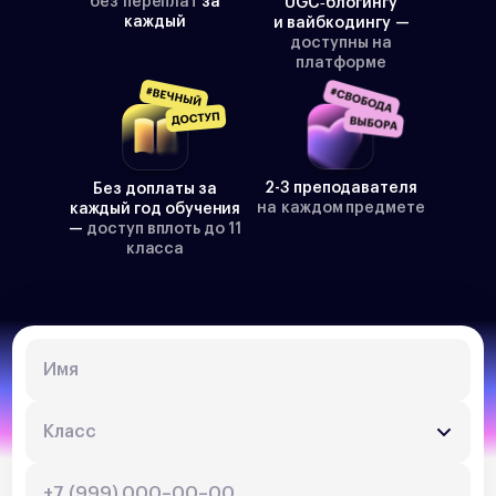
без переплат
за
UGC‑блогингу
каждый
и вайбкодингу —
доступны на
платформе
2-3 преподавателя
Без доплаты за
на каждом предмете
каждый год обучения
—
доступ вплоть до 11
класса