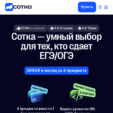
Купить
ЕГЭ
ОГЭ
370K+
учеников
4.9 Отзовик
4.8 ТБанк
5-8
Сотка — умный выбор
классы
для тех, кто сдает
1-4
классы
ЕГЭ/ОГЭ
Другие
направления
О
3990₽ в месяц за 4 предмета
нас
Тарифы
4 предмета вместо 1
Видео-уроки по ИИ,