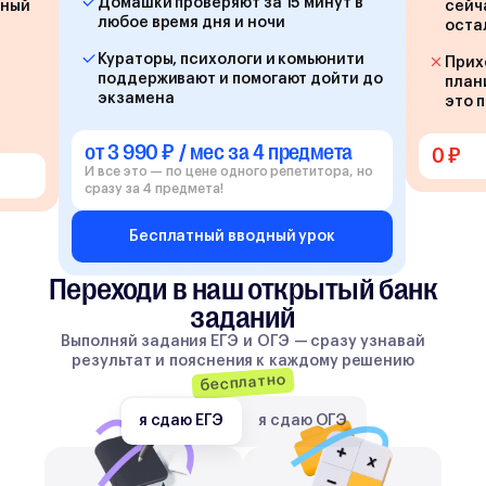
Домашки проверяют за 15 минут в
йный
сейч
любое время дня и ночи
оста
Кураторы, психологи и комьюнити
Прих
поддерживают и помогают дойти до
план
экзамена
это 
от 3 990 ₽ / мес за 4 предмета
0 ₽
И все это — по цене одного репетитора, но
сразу за 4 предмета!
Бесплатный вводный урок
Переходи в наш открытый банк
заданий
Выполняй задания ЕГЭ и ОГЭ — сразу узнавай
результат и пояснения к каждому решению
бесплатно
я сдаю ЕГЭ
я сдаю ОГЭ