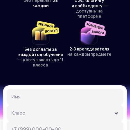
без переплат
за
UGC‑блогингу
каждый
и вайбкодингу —
доступны на
платформе
2-3 преподавателя
Без доплаты за
на каждом предмете
каждый год обучения
—
доступ вплоть до 11
класса