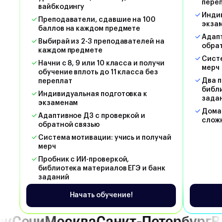
пере
вайбкодингу
Индив
Преподаватели, сдавшие на 100
экза
баллов на каждом предмете
Адапт
Выбирай из 2-3 преподавателей на
обра
каждом предмете
Систе
Начни с 8, 9 или 10 класса и получи
мерч
обучение вплоть до 11 класса без
Два п
переплат
библи
Индивидуальная подготовка к
зада
экзаменам
Дома
Адаптивное ДЗ с проверкой и
слож
обратной связью
Система мотивации: учись и получай
мерч
Пробник с ИИ-проверкой,
библиотека материалов ЕГЭ и банк
заданий
Начать обучение!
ва
Санкт-Петербург
Владивосток