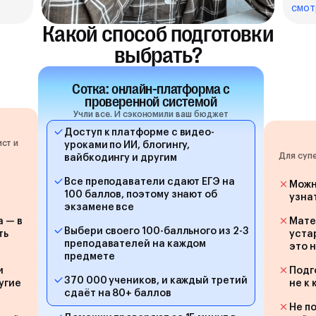
смот
Какой способ подготовки
выбрать?
Сотка: онлайн-платформа с
проверенной системой
Учли все. И сэкономили ваш бюджет
Доступ к платформе с видео-
ст и
уроками по ИИ, блогингу,
Для суп
вайбкодингу и другим
Все преподаватели сдают ЕГЭ на
Можн
100 баллов, поэтому знают об
узна
экзамене все
а — в
Мате
Выбери своего 100-балльного из 2-3
ть
уста
преподавателей на каждом
это 
предмете
и
Подг
370 000 учеников, и каждый третий
угие
не к
сдаёт на 80+ баллов
Не п