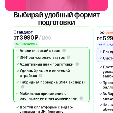
Выбирай удобный формат
подготовки
Стандарт
Про
рек
от 3 990 ₽
/ мес
от 5 2
за 4 предмета
за 4 пре
Аналитический экран
Инте
ИИ-Прогноз результатов
Сист
Адаптивный план подготовки
Досту
Ударный режим с системой
урока
страйков
вайб
Гибридная проверка (ИИ + эксперт)
Препо
балл
Мобильное приложение с
Выбир
расписанием и уведомлениями
кажд
Начни
Доступ к платформе с видео-
обуче
уроками по ИИ, блогингу,