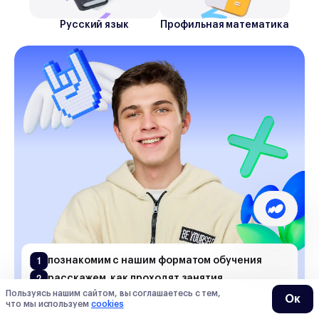
Русский язык
Профильная математика
1
познакомим с нашим форматом обучения
2
расскажем, как проходят занятия
покажем, как мы можем помочь вашему
Пользуясь нашим сайтом, вы соглашаетесь с тем,
Ок
3
что мы используем
cookies
ребенку