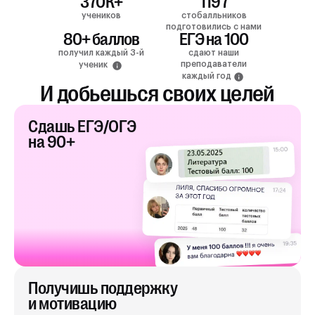
370К+
1197
учеников
стобалльников
подготовились с нами
80+ баллов
ЕГЭ на 100
получил каждый 3-й
сдают наши
преподаватели
ученик
каждый год
И добьешься своих целей
Сдашь ЕГЭ/ОГЭ
на 90+
Получишь поддержку
и мотивацию