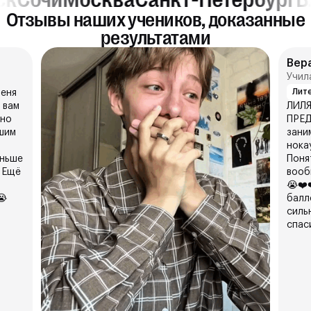
Отзывы наших учеников, доказанные
результатами
Вер
Учил
Лит
меня
 вам
ЛИЛЯ
тно
ПРЕД
шим
зани
нока
аньше
Поня
 Ещё
вооб
😭❤️
😭
балл
силь
спасиб