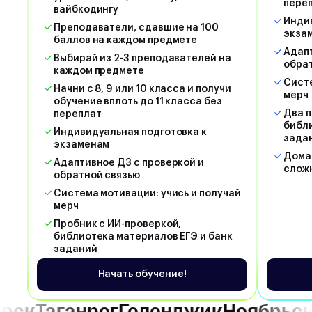
пере
вайбкодингу
Индив
Преподаватели, сдавшие на 100
экза
баллов на каждом предмете
Адапт
Выбирай из 2-3 преподавателей на
обра
каждом предмете
Систе
Начни с 8, 9 или 10 класса и получи
мерч
обучение вплоть до 11 класса без
Два п
переплат
библи
Индивидуальная подготовка к
зада
экзаменам
Дома
Адаптивное ДЗ с проверкой и
слож
обратной связью
Система мотивации: учись и получай
мерч
Пробник с ИИ-проверкой,
библиотека материалов ЕГЭ и банк
заданий
Начать обучение!
г
Геленджик
Ноябрьск
Сочи
Москв