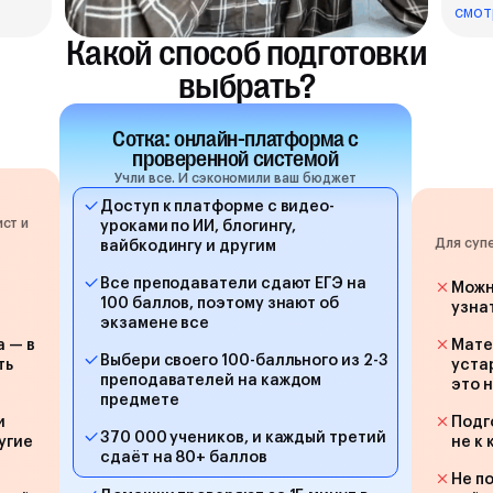
смот
Какой способ подготовки
выбрать?
Сотка: онлайн-платформа с
проверенной системой
Учли все. И сэкономили ваш бюджет
Доступ к платформе с видео-
ст и
уроками по ИИ, блогингу,
Для суп
вайбкодингу и другим
Все преподаватели сдают ЕГЭ на
Можн
100 баллов, поэтому знают об
узна
экзамене все
а — в
Мате
Выбери своего 100-балльного из 2-3
ть
уста
преподавателей на каждом
это 
предмете
и
Подг
370 000 учеников, и каждый третий
угие
не к
сдаёт на 80+ баллов
Не п