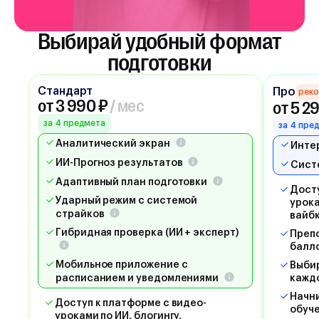
Выбирай удобный формат
подготовки
Стандарт
Про
рек
от 3 990 ₽
/ мес
от 5 2
за 4 предмета
за 4 пре
Аналитический экран
Инте
ИИ-Прогноз результатов
Сист
Адаптивный план подготовки
Досту
Ударный режим с системой
урока
страйков
вайб
Гибридная проверка (ИИ + эксперт)
Препо
балл
Мобильное приложение с
Выбир
расписанием и уведомлениями
кажд
Начни
Доступ к платформе с видео-
обуче
уроками по ИИ, блогингу,