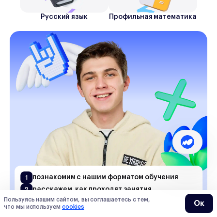
Русский язык
Профильная математика
1
познакомим с нашим форматом обучения
2
расскажем, как проходят занятия
покажем, как мы можем помочь вашему
Пользуясь нашим сайтом, вы соглашаетесь с тем,
Ок
3
что мы используем
cookies
ребенку