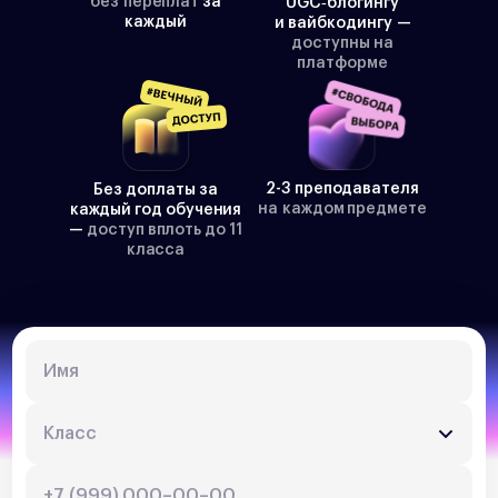
без переплат
за
UGC‑блогингу
каждый
и вайбкодингу —
доступны на
платформе
2-3 преподавателя
Без доплаты за
на каждом предмете
каждый год обучения
—
доступ вплоть до 11
класса