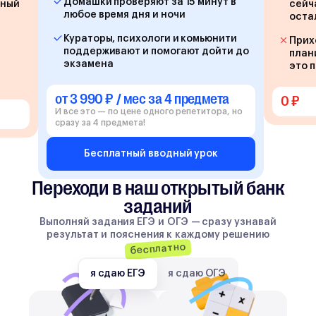
Домашки проверяют за 15 минут в
йный
сейч
любое время дня и ночи
оста
Кураторы, психологи и комьюнити
Прих
поддерживают и помогают дойти до
план
экзамена
это 
от 3 990 ₽ / мес за 4 предмета
0 ₽
И все это — по цене одного репетитора, но
сразу за 4 предмета!
Бесплатный вводный урок
Переходи в наш открытый банк
заданий
Выполняй задания ЕГЭ и ОГЭ — сразу узнавай
результат и пояснения к каждому решению
бесплатно
я сдаю ЕГЭ
я сдаю ОГЭ