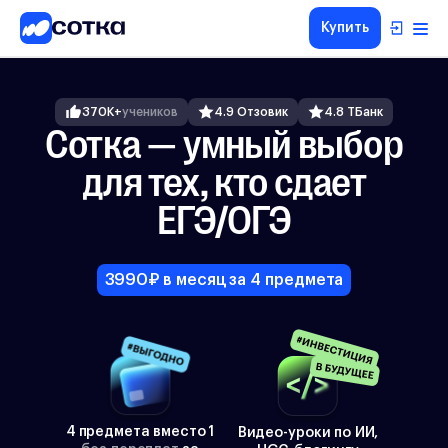
Купить
ЕГЭ
ОГЭ
370K+
учеников
4.9 Отзовик
4.8 ТБанк
5-8
Сотка — умный выбор
классы
для тех, кто сдает
1-4
классы
ЕГЭ/ОГЭ
Другие
направления
О
3990₽ в месяц за 4 предмета
нас
Тарифы
4 предмета вместо 1
Видео-уроки по ИИ,