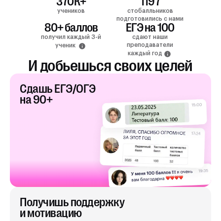
370К+
1197
учеников
стобалльников
подготовились с нами
80+ баллов
ЕГЭ на 100
получил каждый 3-й
сдают наши
преподаватели
ученик
каждый год
И добьешься своих целей
Сдашь ЕГЭ/ОГЭ
на 90+
Получишь поддержку
и мотивацию