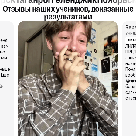
Отзывы наших учеников, доказанные
результатами
Вер
Учил
Лит
меня
 вам
ЛИЛЯ
тно
ПРЕД
шим
зани
нока
аньше
Поня
 Ещё
вооб
😭❤️
😭
балл
силь
спасиб