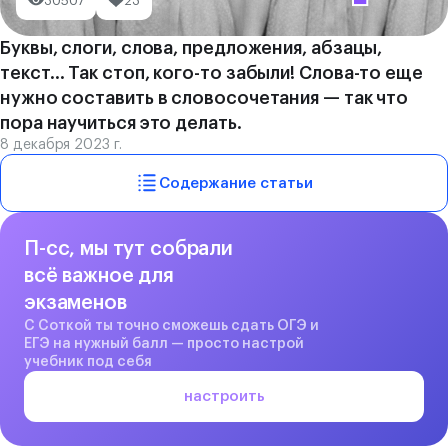
30507
23
Буквы, слоги, слова, предложения, абзацы,
текст… Так стоп, кого-то забыли! Слова-то еще
нужно составить в словосочетания — так что
пора научиться это делать.
8 декабря 2023 г.
Содержание статьи
П-сс, мы тут собрали
всё важное для
экзаменов
С Соткой ты точно сможешь сдать ОГЭ и
ЕГЭ на нужный балл — просто настрой
учебник под себя
настроить