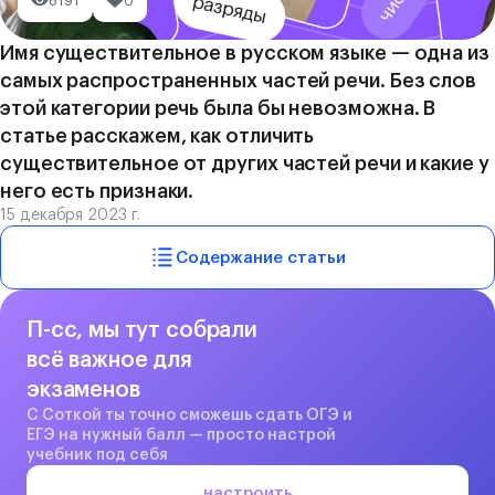
8191
0
Имя существительное в русском языке — одна из
самых распространенных частей речи. Без слов
этой категории речь была бы невозможна. В
статье расскажем, как отличить
существительное от других частей речи и какие у
него есть признаки.
15 декабря 2023 г.
Содержание статьи
П-сс, мы тут собрали
всё важное для
экзаменов
С Соткой ты точно сможешь сдать ОГЭ и
ЕГЭ на нужный балл — просто настрой
учебник под себя
настроить