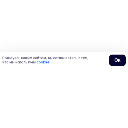
Пользуясь нашим сайтом, вы соглашаетесь с тем,
Ок
что мы используем
cookies
О нас
О Сотке
Контакты
Преподаватели
Мы в СМИ
Тарифы
Блогеры