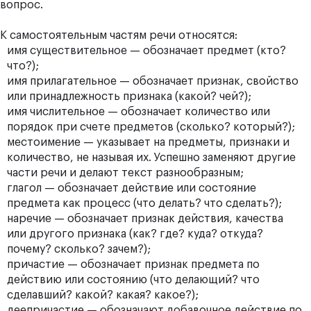
вопрос.
К самостоятельным частям речи относятся:
имя существительное — обозначает предмет (кто?
что?);
имя прилагательное — обозначает признак, свойство
или принадлежность признака (какой? чей?);
имя числительное — обозначает количество или
порядок при счете предметов (сколько? который?);
местоимение — указывает на предметы, признаки и
количество, не называя их. Успешно заменяют другие
части речи и делают текст разнообразным;
глагол — обозначает действие или состояние
предмета как процесс (что делать? что сделать?);
наречие — обозначает признак действия, качества
или другого признака (как? где? куда? откуда?
почему? сколько? зачем?);
причастие — обозначает признак предмета по
действию или состоянию (что делающий? что
сделавший? какой? какая? какое?);
деепричастие — обозначают добавочное действие по