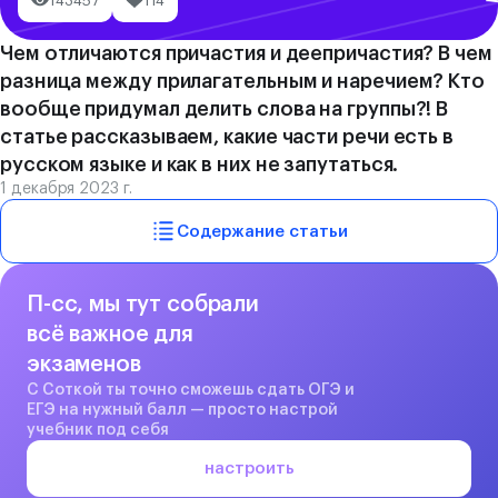
143457
114
Чем отличаются причастия и деепричастия? В чем
разница между прилагательным и наречием? Кто
вообще придумал делить слова на группы?! В
статье рассказываем, какие части речи есть в
русском языке и как в них не запутаться.
1 декабря 2023 г.
Содержание статьи
П-сс, мы тут собрали
всё важное для
экзаменов
С Соткой ты точно сможешь сдать ОГЭ и
ЕГЭ на нужный балл — просто настрой
учебник под себя
настроить