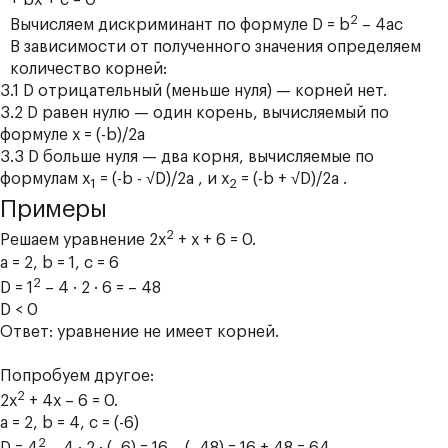
2
Вычисляем дискриминант по формуле D = b
– 4ас
В зависимости от полученного значения определяем
количество корней:
3.1 D отрицательный (меньше нуля) — корней нет.
3.2 D равен нулю — один корень, вычисляемый по
формуле х = (-b)/2a
3.3 D больше нуля — два корня, вычисляемые по
формулам х
= (-b - √D)/2a , и х
= (-b + √D)/2a .
1
2
Примеры
2
Решаем уравнение 2х
+ х + 6 = 0.
а = 2, b = 1, c = 6
2
D = 1
– 4 · 2 · 6 = – 48
D < 0
Ответ: уравнение не имеет корней.
Попробуем другое:
2
2х
+ 4х – 6 = 0.
а = 2, b = 4, c = (-6)
2