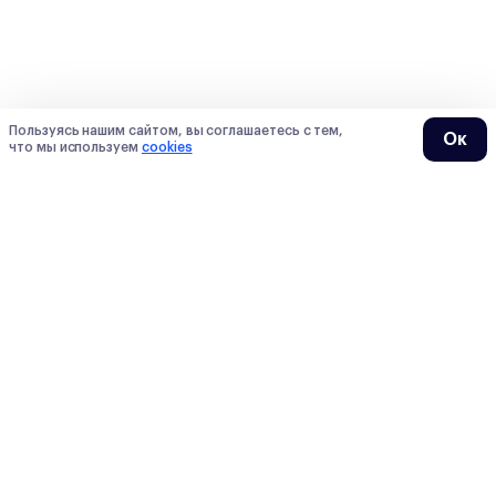
Пользуясь нашим сайтом, вы соглашаетесь с тем,
Ок
что мы используем
cookies
О нас
О Сотке
Контакты
Преподаватели
Мы в СМИ
Тарифы
Блогеры
Отзывы
Вакансии
Вопросы
Наши продукты
Обучение
Блог
ЕГЭ