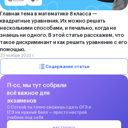
18064
11
Главная тема в математике 8 класса —
квадратные уравнения. Их можно решать
несколькими способами, и печально, когда не
знаешь ни одного. В этой статье расскажем, что
такое дискриминант и как решить уравнение с его
помощью.
23 ноября 2023 г.
Содержание статьи
П-сс, мы тут собрали
всё важное для
экзаменов
С Соткой ты точно сможешь сдать ОГЭ и
ЕГЭ на нужный балл — просто настрой
учебник под себя
настроить