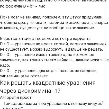
коэффициентов квадратного многочлена, вычисляемое
2
по формуле D = b
– 4ас
Пока мозг не закипел, поясняем: эту штуку придумали,
чтобы не сразу начинать подбирать значение x, а сперва
выяснить, существует ли вообще такое значение.
В соответствии с теоремой есть три варианта:
D < 0 — уравнение не имеет корней, верного значения x
не существует, можно выдохнуть и дальше не решать.
D = 0 — уравнение имеет только одно возможное
значение x, как только ты его найдешь, дальше искать не
надо.
D > 0 — у уравнения два корня, пока их не найдешь,
учительница не отстанет.
Как решать квадратные уравнения
через дискриминант?
Алгоритм прост.
2
Приводим квадратное уравнение к полному виду ах
+ bx + c = 0