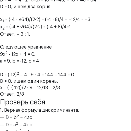
D = 4
– 4 · 2 · (–6) = 16 – (–48) = 16 + 48 = 64
D > 0, ищем два корня
х
= (-4 - √64)/(2·2) = (-4 - 8)/4 = –12/4 = –3
1
х
= (-4 + √64)/(2·2) = (-4 + 8)/4=1
2
Ответ: – 3 ; 1.
Следующее уравнение
2
9х
- 12x + 4 = 0.
а = 9, b = -12, c = 4
2
D = (-12)
– 4 · 9 · 4 = 144 – 144 = 0
D = 0, ищем один корень.
x = (- (-12))/2 · 9 = 12/18 = 2/3
Ответ: 2/3
Проверь себя
1. Верная формула дискриминанта:
2
— D = b
– 4ас
2
— D = а
– 4bс
2