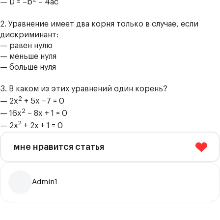
— D = –b
– 4ас
2. Уравнение имеет два корня только в случае, если
дискриминант:
— равен нулю
— меньше нуля
— больше нуля
3. В каком из этих уравнений один корень?
2
— 2x
+ 5x −7 = 0
2
— 16x
− 8x + 1 = 0
2
— 2х
+ 2х + 1 = 0
мне нравится статья
Admin1