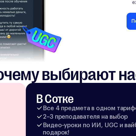
е
П
очему выбирают на
В Сотке
Все 4 предмета в одном тариф
2–3 преподавателя на выбор
Видео-уроки по ИИ, UGC и вай
подарок!