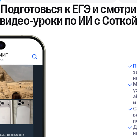
Подготовься к ЕГЭ и смотри
видео-уроки по ИИ с Сотко
П
з
н
М
у
а
и
С
в
п
Д
н