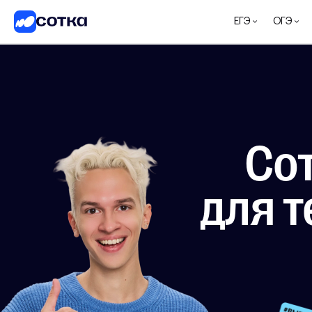
ЕГЭ
ОГЭ
ЕГЭ
ОГЭ
5-8
классы
1-4
Со
классы
Другие
направления
для т
О
нас
Тарифы