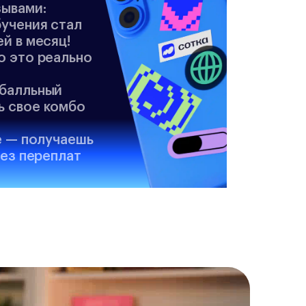
зывами:
бучения стал
й в месяц!
о это реально
-балльный
ь свое комбо
е — получаешь
без переплат