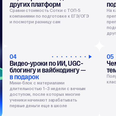
других платформ
по
Сравни стоимость Сотки с ТОП-5
На к
компаниями по подготовке к ЕГЭ/ОГЭ
пре
и посмотри разницу сам
преп
под
друг
04
05
Видео-уроки по ИИ, UGC-
Че
блогингу и вайбкодингу —
те
в подарок
Полу
клас
Мини-блок с материалами
длительностью 1–3 недели с вечным
доступом, после которых многие
ученики начинают зарабатывать
первые деньги еще в школе