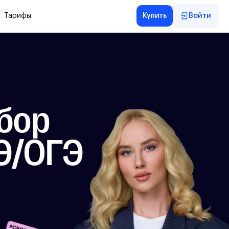
Тарифы
Купить
Войти
бор
ГЭ/ОГЭ