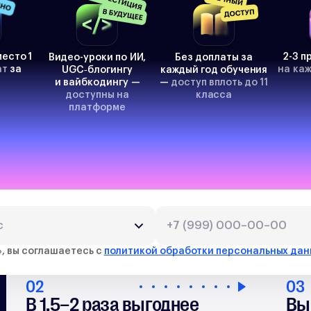
есто 1
2-3 п
Видео-уроки по ИИ,
Без доплаты за
ат
за
на ка
UGC‑блогингу
каждый год обучения
и вайбкодингу —
—
доступ вплоть до 11
доступны на
класса
платформе
у Сотка — умный 
», вы соглашаетесь с
политикой обработки персональных да
02
03
В 1,5–2 раза выгоднее
Вы