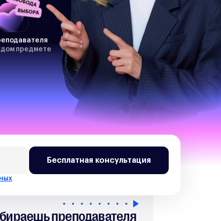
реподавателя
ждом предмете
выбор?
Бесплатная консультация
нных
бираешь преподавателя