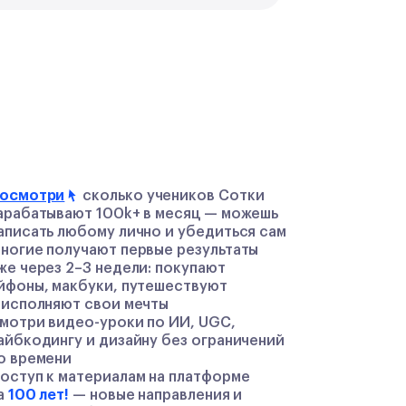
й
осмотри
сколько учеников Сотки
арабатывают 100k+ в месяц — можешь
аписать любому лично и убедиться сам
ногие получают первые результаты
же через 2–3 недели: покупают
йфоны, макбуки, путешествуют
 исполняют свои мечты
мотри видео-уроки по ИИ, UGC,
айбкодингу и дизайну без ограничений
о времени
оступ к материалам на платформе
а
100 лет!
— новые направления и