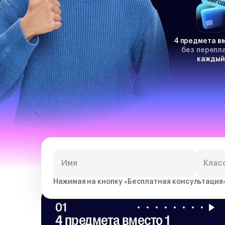
4 предмета вм
без перепл
каждый
Почем
Нажимая на кнопку «
Бесплатная консультация
01
4 предмета вместо 1