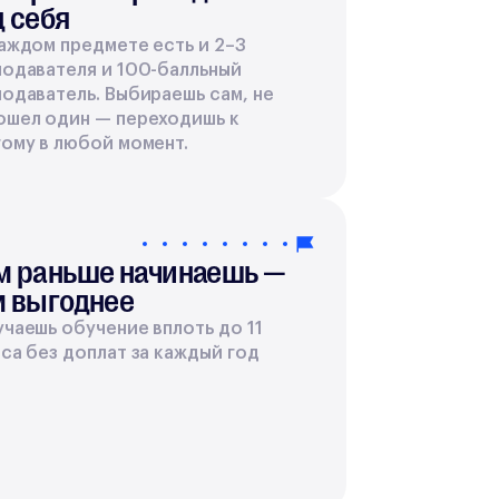
д себя
аждом предмете есть и 2–3
подавателя и 100-балльный
одаватель. Выбираешь сам, не
ошел один — переходишь к
ому в любой момент.
м раньше начинаешь —
м выгоднее
чаешь обучение вплоть до 11
са без доплат за каждый год