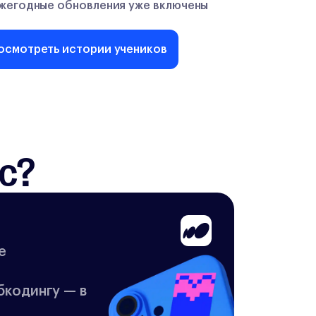
жегодные обновления уже включены
осмотреть истории учеников
с?
е
бкодингу — в