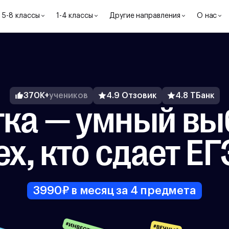
5-8 классы
1-4 классы
Другие направления
О нас
370K+
учеников
4.9 Отзовик
4.8 ТБанк
тка — умный вы
ех, кто сдает Е
3990₽ в месяц за 4 предмета