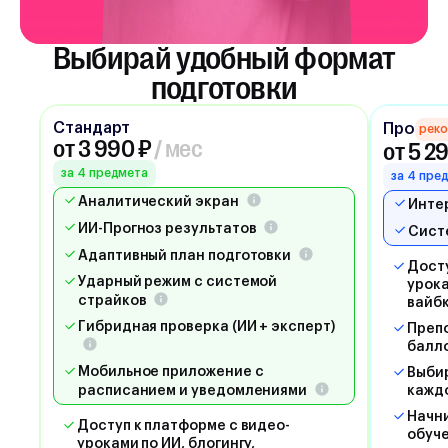
Выбирай удобный формат
подготовки
Стандарт
Про
рек
от 3 990 ₽
/ мес
от 5 2
за 4 предмета
за 4 пре
Аналитический экран
Инте
ИИ-Прогноз результатов
Сист
Адаптивный план подготовки
Досту
Ударный режим с системой
урока
страйков
вайб
Гибридная проверка (ИИ + эксперт)
Препо
балл
Мобильное приложение с
Выбир
расписанием и уведомлениями
кажд
Начни
Доступ к платформе с видео-
обуче
уроками по ИИ, блогингу,