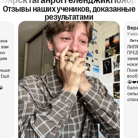
Отзывы наших учеников, доказанные
результатами
Вер
Учил
Лит
меня
 вам
ЛИЛЯ
тно
ПРЕД
шим
зани
нока
аньше
Поня
 Ещё
вооб
😭❤️
😭
балл
силь
спасиб