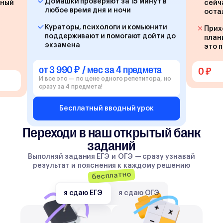
Домашки проверяют за 15 минут в
йный
сейч
любое время дня и ночи
оста
Кураторы, психологи и комьюнити
Прих
поддерживают и помогают дойти до
план
экзамена
это 
от 3 990 ₽ / мес за 4 предмета
0 ₽
И все это — по цене одного репетитора, но
сразу за 4 предмета!
Бесплатный вводный урок
Переходи в наш открытый банк
заданий
Выполняй задания ЕГЭ и ОГЭ — сразу узнавай
результат и пояснения к каждому решению
бесплатно
я сдаю ЕГЭ
я сдаю ОГЭ