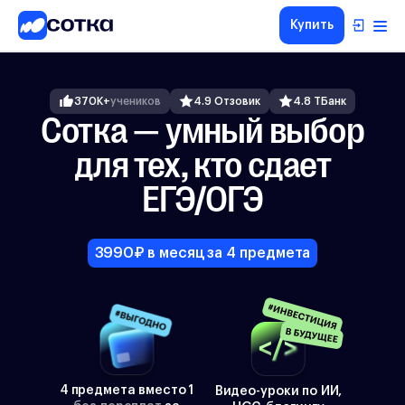
Купить
ЕГЭ
ОГЭ
370K+
учеников
4.9 Отзовик
4.8 ТБанк
5-8
Сотка — умный выбор
классы
для тех, кто сдает
1-4
классы
ЕГЭ/ОГЭ
Другие
направления
О
3990₽ в месяц за 4 предмета
нас
Тарифы
4 предмета вместо 1
Видео-уроки по ИИ,