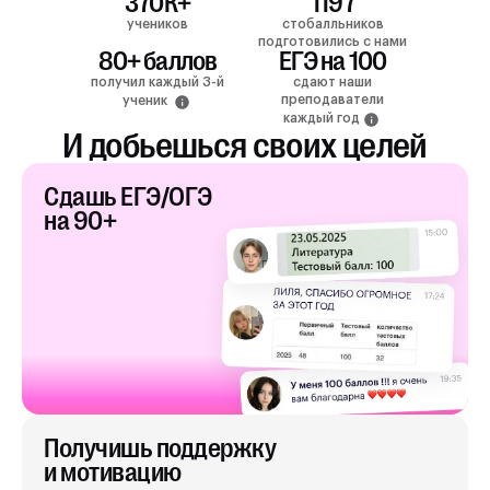
370К+
1197
учеников
стобалльников
подготовились с нами
80+ баллов
ЕГЭ на 100
получил каждый 3-й
сдают наши
преподаватели
ученик
каждый год
И добьешься своих целей
Сдашь ЕГЭ/ОГЭ
на 90+
Получишь поддержку
и мотивацию