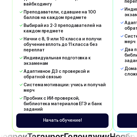
пере
вайбкодингу
Индив
Преподаватели, сдавшие на 100
экза
баллов на каждом предмете
Адапт
Выбирай из 2-3 преподавателей на
обра
каждом предмете
Систе
Начни с 8, 9 или 10 класса и получи
мерч
обучение вплоть до 11 класса без
Два п
переплат
библи
Индивидуальная подготовка к
зада
экзаменам
Дома
Адаптивное ДЗ с проверкой и
слож
обратной связью
Система мотивации: учись и получай
мерч
Пробник с ИИ-проверкой,
библиотека материалов ЕГЭ и банк
заданий
Начать обучение!
рог
Геленджик
Ноябрьск
Сочи
Мос