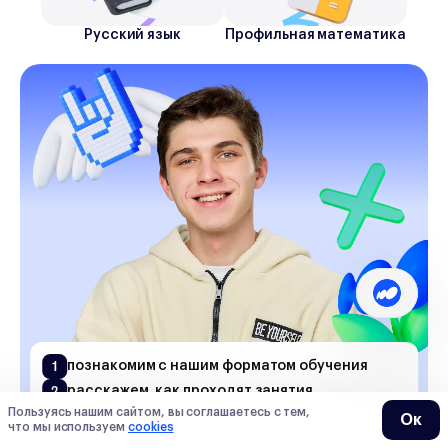
Русский язык
Профильная математика
1
познакомим с нашим форматом обучения
2
расскажем, как проходят занятия
покажем, как мы можем помочь вашему
Пользуясь нашим сайтом, вы соглашаетесь с тем,
Ок
3
что мы используем
cookies
ребенку