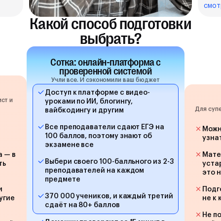
смот
Какой способ подготовки
выбрать?
Сотка: онлайн-платформа с
проверенной системой
Учли все. И сэкономили ваш бюджет
Доступ к платформе с видео-
ст и
уроками по ИИ, блогингу,
Для суп
вайбкодингу и другим
Все преподаватели сдают ЕГЭ на
Можн
100 баллов, поэтому знают об
узна
экзамене все
а — в
Мате
Выбери своего 100-балльного из 2-3
ть
уста
преподавателей на каждом
это 
предмете
и
Подг
370 000 учеников, и каждый третий
угие
не к
сдаёт на 80+ баллов
Не п